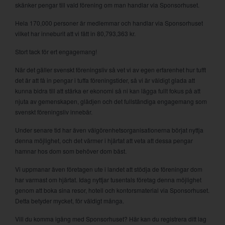
skänker pengar till vald förening om man handlar via Sponsorhuset.
Hela 170,000 personer är medlemmar och handlar via Sponsorhuset
vilket har inneburit att vi fått in 80,793,363 kr.
Stort tack för ert engagemang!
När det gäller svenskt föreningsliv så vet vi av egen erfarenhet hur tufft
det är att få in pengar i tuffa föreningstider, så vi är väldigt glada att
kunna bidra till att stärka er ekonomi så ni kan lägga fullt fokus på att
njuta av gemenskapen, glädjen och det fullständiga engagemang som
svenskt föreningsliv innebär.
Under senare tid har även välgörenhetsorganisationerna börjat nyttja
denna möjlighet, och det värmer i hjärtat att veta att dessa pengar
hamnar hos dom som behöver dom bäst.
Vi uppmanar även företagen ute i landet att stödja de föreningar dom
har varmast om hjärtat. Idag nyttjar tusentals företag denna möjlighet
genom att boka sina resor, hotell och kontorsmaterial via Sponsorhuset.
Detta betyder mycket, för väldigt många.
Vill du komma igång med Sponsorhuset? Här kan du registrera ditt lag