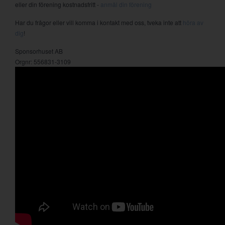
eller din förening kostnadsfritt -
anmäl din förening
Har du frågor eller vill komma i kontakt med oss, tveka inte att
höra av
dig
!
Sponsorhuset AB
Orgnr: 556831-3109