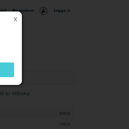
tag?
Bli medlem
Logga in
 butik
00 kr tillbaka
200 kr
150 kr