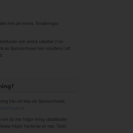
allet inte på moms, försäkringar,
ttkoder och andra rabatter (t ex
s av Sponsorhuset kan resultera i att
d.
ning?
ning från ett köp via Sponsorhuset,
nsorhuset.se
ie om du har frågor kring rabattkoder
. Dessa frågor hanteras av oss. Tack!