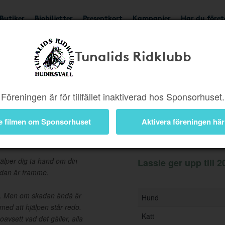
Butiker
Biobiljetter
Presentkort
Kampanjer
Har du före
Tunalids Ridklubb
Ger upp till 200 kr
Besök
Föreningen är för tillfället inaktiverad hos Sponsorhuset.
e filmen om Sponsorhuset
Aktivera föreningen här
Information
jälper dig ta hand om din
Lassie ger upp till 2
kadan är framme.
ng. Men om skadan ändå är
Hund
 med att hjälpen står redo.
Katt
oavsett vad det gäller, alla