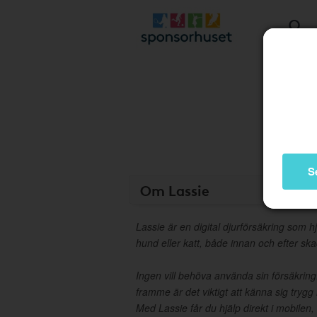
S
Om Lassie
Lassie är en digital djurförsäkring som h
hund eller katt, både innan och efter s
Ingen vill behöva använda sin försäkri
framme är det viktigt att känna sig trygg
Med Lassie får du hjälp direkt i mobilen, 