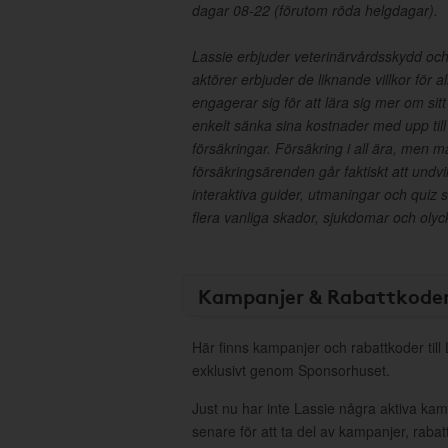
dagar 08-22 (förutom röda helgdagar).
Lassie erbjuder veterinärvårdsskydd och t
aktörer erbjuder de liknande villkor för 
engagerar sig för att lära sig mer om si
enkelt sänka sina kostnader med upp ti
försäkringar. Försäkring i all ära, men m
försäkringsärenden går faktiskt att undvi
interaktiva guider, utmaningar och quiz 
flera vanliga skador, sjukdomar och olyc
Kampanjer & Rabattkode
Här finns kampanjer och rabattkoder till
exklusivt genom Sponsorhuset.
Just nu har inte Lassie några aktiva ka
senare för att ta del av kampanjer, raba