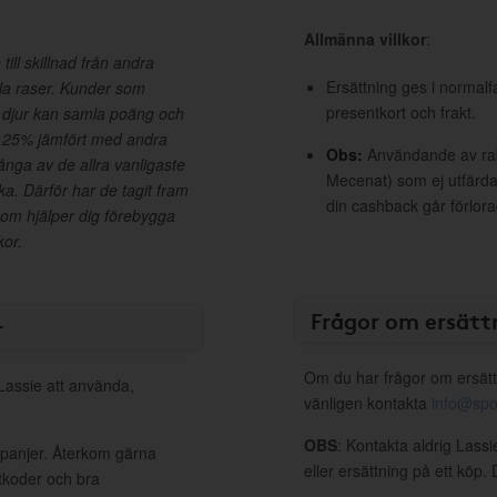
Allmänna villkor
:
ill skillnad från andra
Ersättning ges i normalf
alla raser. Kunder som
presentkort och frakt.
tt djur kan samla poäng och
ll 25% jämfört med andra
Obs:
Användande av raba
ånga av de allra vanligaste
Mecenat) som ej utfärdat
ka. Därför har de tagit fram
din cashback går förlora
som hjälper dig förebygga
kor.
Frågor om ersätt
r
Om du har frågor om ersätt
 Lassie att använda,
vänligen kontakta
info@spo
OBS
: Kontakta aldrig Lass
mpanjer. Återkom gärna
eller ersättning på ett köp
ttkoder och bra