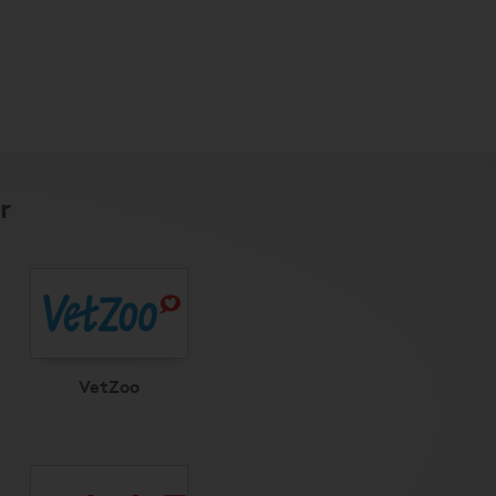
r
VetZoo