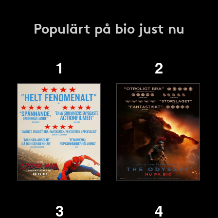
Populärt på bio just nu
1
2
3
4