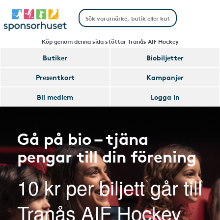
Köp genom denna sida stöttar Tranås AIF Hockey
Butiker
Biobiljetter
Presentkort
Kampanjer
Bli medlem
Logga in
Gå på bio – tjäna
pengar till din förening
10 kr per biljett går till
Tranås AIF Hockey