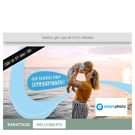
VetZoo ger upp till 3,5% tillbaka
Går ut 31 dec -26
RABATTKOD
WELCOMEAFS