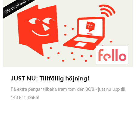
Går ut 30 aug -26
JUST NU: Tillfällig höjning!
Få extra pengar tillbaka fram tom den 30/8 - just nu upp till
143 kr tillbaka!