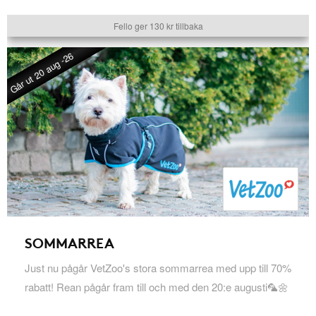
Fello ger 130 kr tillbaka
Går ut 20 aug -26
SOMMARREA
Just nu pågår VetZoo's stora sommarrea med upp till 70%
rabatt! Rean pågår fram till och med den 20:e augusti🦜🌼