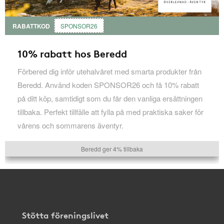
RABATTKOD
SPONSOR26
10% rabatt hos Beredd
Förbered dig inför utehalvåret med smarta produkter från
Beredd. Använd koden SPONSOR26 och få 10% rabatt
på ditt köp, samtidigt som du får den vanliga ersättningen
tillbaka. Perfekt tillfälle att fylla på med praktiska saker för
vårens och sommarens äventyr.
Beredd ger 4% tillbaka
Stötta föreningslivet