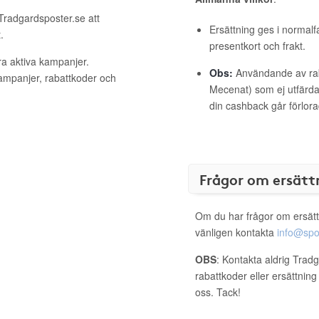
 Tradgardsposter.se att
Ersättning ges i normalf
.
presentkort och frakt.
ra aktiva kampanjer.
Obs:
Användande av raba
kampanjer, rabattkoder och
Mecenat) som ej utfärdat
din cashback går förlora
Frågor om ersätt
Om du har frågor om ersätt
vänligen kontakta
info@spo
OBS
: Kontakta aldrig Trad
rabattkoder eller ersättnin
oss. Tack!