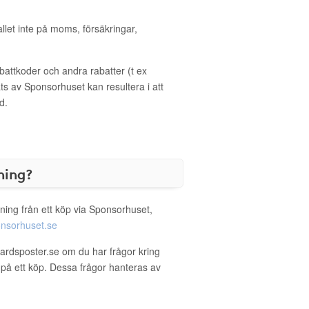
allet inte på moms, försäkringar,
ttkoder och andra rabatter (t ex
s av Sponsorhuset kan resultera i att
d.
ning?
ning från ett köp via Sponsorhuset,
nsorhuset.se
gardsposter.se om du har frågor kring
g på ett köp. Dessa frågor hanteras av