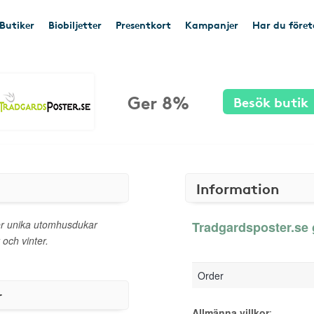
Butiker
Biobiljetter
Presentkort
Kampanjer
Har du före
Ger 8%
Besök butik
Information
er unika utomhusdukar
Tradgardsposter.se 
och vinter.
Order
r
Allmänna villkor
: