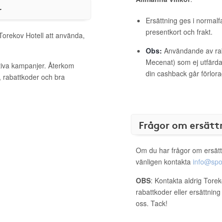
r
Ersättning ges i normalf
presentkort och frakt.
 Torekov Hotell att använda,
Obs:
Användande av raba
Mecenat) som ej utfärdat
ktiva kampanjer. Återkom
din cashback går förlora
, rabattkoder och bra
Frågor om ersätt
Om du har frågor om ersätt
vänligen kontakta
info@spo
OBS
: Kontakta aldrig Torek
rabattkoder eller ersättnin
oss. Tack!