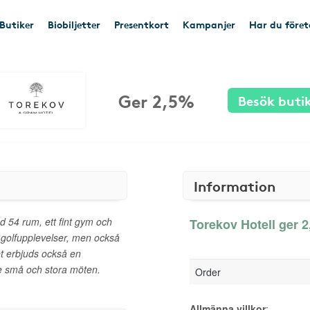
Butiker
Biobiljetter
Presentkort
Kampanjer
Har du före
Ger 2,5%
Besök buti
Information
d 54 rum, ett fint gym och
Torekov Hotell ger 2
ka golfupplevelser, men också
t erbjuds också en
e små och stora möten.
Order
Allmänna villkor
: