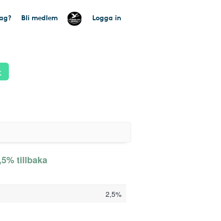
tag?
Bli medlem
Logga in
k
,5% tillbaka
2,5%