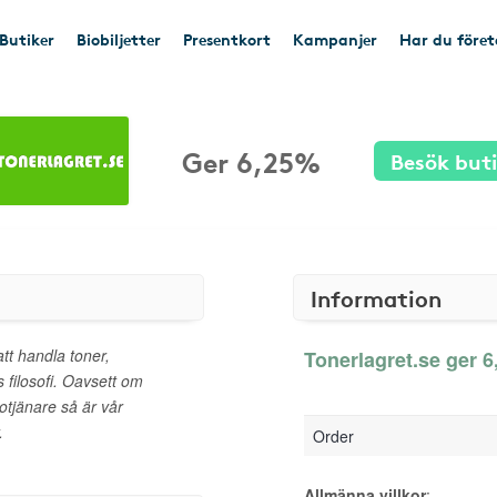
Butiker
Biobiljetter
Presentkort
Kampanjer
Har du före
Ger 6,25%
Besök but
Information
 att handla toner,
Tonerlagret.se ger 6
 filosofi. Oavsett om
rotjänare så är vår
.
Order
Allmänna villkor
: