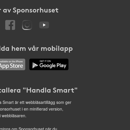
 av Sponsorhuset
da hem vår mobilapp
tallera "Handla Smart"
 Smart är ett webbläsartillägg som ger
onsorhuset i en minifierad version,
 i webbläsaren.
minns om Sponsorhuset när du