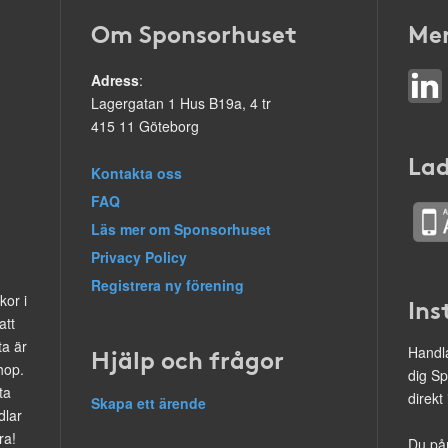
Om Sponsorhuset
Mer
Adress
:
Lagergatan 1 Hus B19a, 4 tr
415 11 Göteborg
Lad
Kontakta oss
FAQ
Läs mer om Sponsorhuset
Privacy Policy
Registrera ny förening
kor i
Ins
att
ta är
Hjälp och frågor
Handla
hop.
dig Sp
ta
direkt
Skapa ett ärende
dlar
ra!
Du på