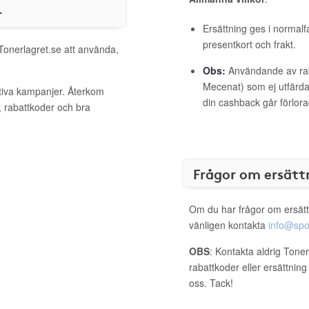
r
Ersättning ges i normalf
presentkort och frakt.
 Tonerlagret.se att använda,
Obs:
Användande av raba
Mecenat) som ej utfärdat
ktiva kampanjer. Återkom
din cashback går förlora
, rabattkoder och bra
Frågor om ersätt
Om du har frågor om ersätt
vänligen kontakta
info@spo
OBS
: Kontakta aldrig Tone
rabattkoder eller ersättnin
oss. Tack!