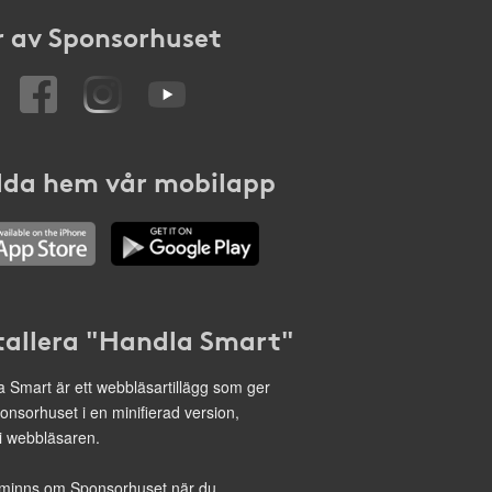
 av Sponsorhuset
da hem vår mobilapp
tallera "Handla Smart"
 Smart är ett webbläsartillägg som ger
onsorhuset i en minifierad version,
 i webbläsaren.
minns om Sponsorhuset när du