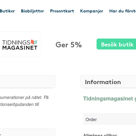
Butiker
Biobiljetter
Presentkort
Kampanjer
Har du före
Ger 5%
Besök butik
Information
numerationer på nätet. På
Tidningsmagasinet g
tionserbjudanden till
Order
r
Allmänna villkor
: