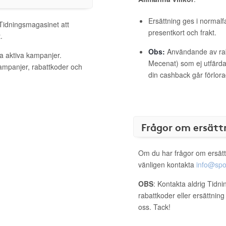
Ersättning ges i normalf
 Tidningsmagasinet att
presentkort och frakt.
.
Obs:
Användande av raba
a aktiva kampanjer.
Mecenat) som ej utfärdat
kampanjer, rabattkoder och
din cashback går förlora
Frågor om ersätt
Om du har frågor om ersätt
vänligen kontakta
info@spo
OBS
: Kontakta aldrig Tidn
rabattkoder eller ersättnin
oss. Tack!