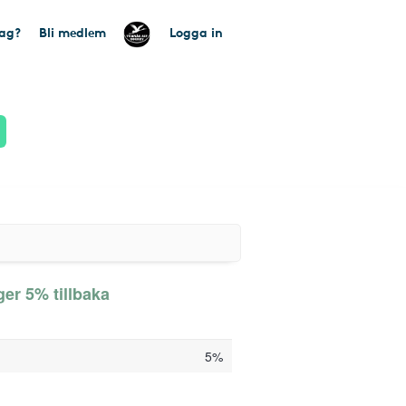
tag?
Bli medlem
Logga in
er 5% tillbaka
5%