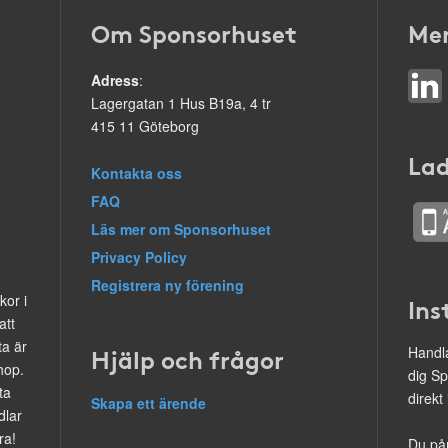
Om Sponsorhuset
Mer
Adress
:
Lagergatan 1 Hus B19a, 4 tr
415 11 Göteborg
Lad
Kontakta oss
FAQ
Läs mer om Sponsorhuset
Privacy Policy
Registrera ny förening
kor i
Ins
att
ta är
Hjälp och frågor
Handla
hop.
dig Sp
ta
direkt
Skapa ett ärende
dlar
ra!
Du på