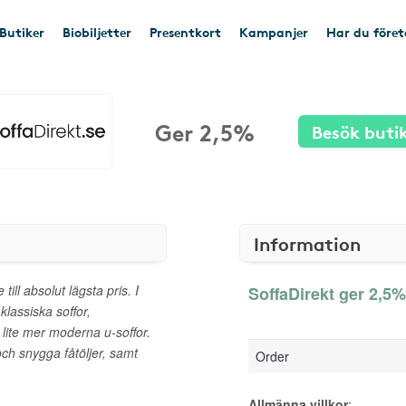
Butiker
Biobiljetter
Presentkort
Kampanjer
Har du före
Ger 2,5%
Besök buti
Information
till absolut lägsta pris. I
SoffaDirekt ger 2,5%
klassiska soffor,
 lite mer moderna u-soffor.
och snygga fåtöljer, samt
Order
Allmänna villkor
: