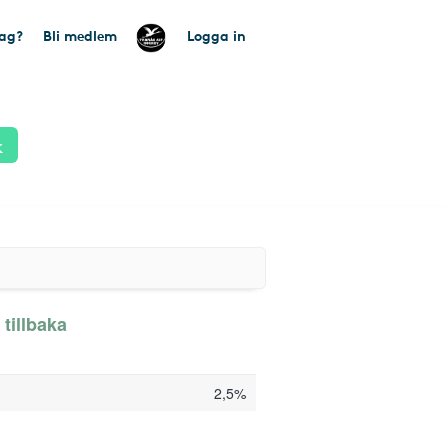
tag?
Bli medlem
Logga in
k
 tillbaka
2,5%