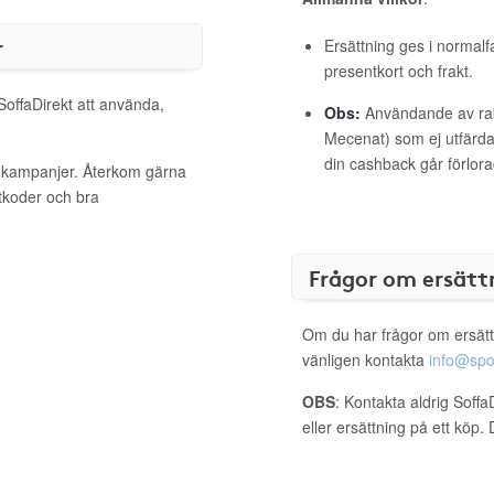
r
Ersättning ges i normalf
presentkort och frakt.
SoffaDirekt att använda,
Obs:
Användande av raba
Mecenat) som ej utfärdat
din cashback går förlora
va kampanjer. Återkom gärna
ttkoder och bra
Frågor om ersätt
Om du har frågor om ersätt
vänligen kontakta
info@spo
OBS
: Kontakta aldrig Soffa
eller ersättning på ett köp