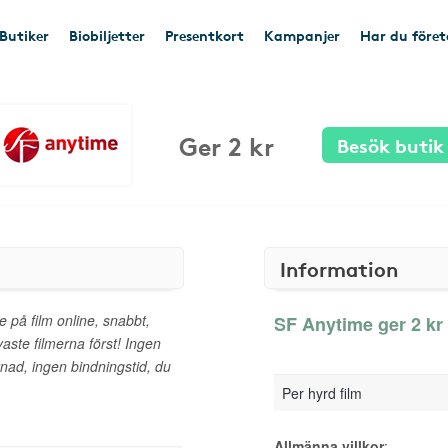
Butiker
Biobiljetter
Presentkort
Kampanjer
Har du före
Ger 2 kr
Besök butik
Information
e på film online, snabbt,
SF Anytime ger 2 kr 
aste filmerna först! Ingen
ad, ingen bindningstid, du
Per hyrd film
Allmänna villkor
: