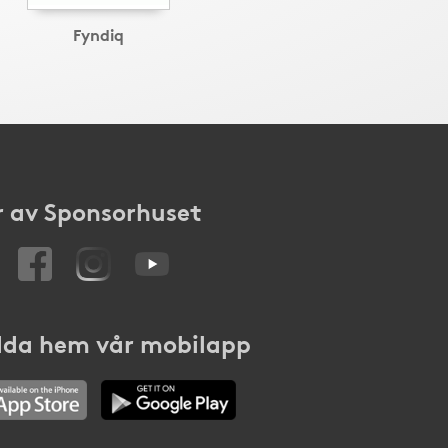
Fyndiq
 av Sponsorhuset
da hem vår mobilapp