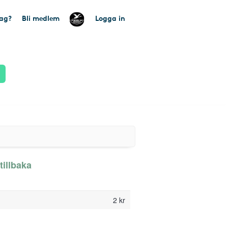
tag?
Bli medlem
Logga in
tillbaka
2 kr