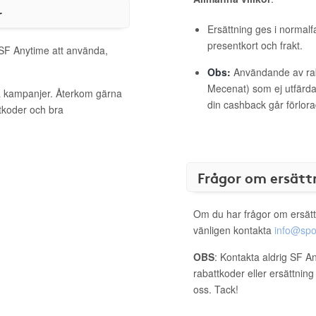
r
Ersättning ges i normalf
presentkort och frakt.
 SF Anytime att använda,
Obs:
Användande av raba
Mecenat) som ej utfärdat
va kampanjer. Återkom gärna
din cashback går förlora
ttkoder och bra
Frågor om ersätt
Om du har frågor om ersätt
vänligen kontakta
info@spo
OBS
: Kontakta aldrig SF A
rabattkoder eller ersättnin
oss. Tack!