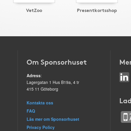
VetZoo
Presentkortsshop
Om Sponsorhuset
Mer
Adress
:
Lagergatan 1 Hus B19a, 4 tr
415 11 Göteborg
Lad
Kontakta oss
FAQ
Läs mer om Sponsorhuset
Privacy Policy