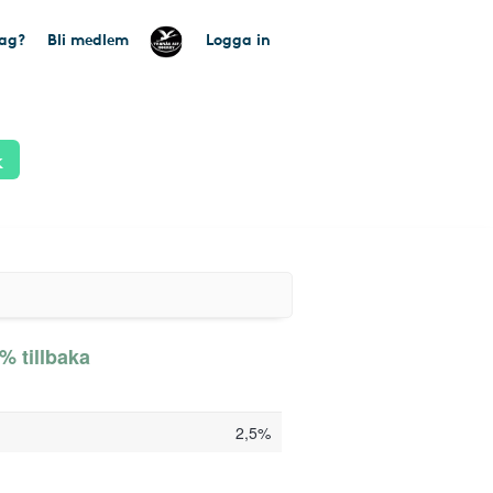
tag?
Bli medlem
Logga in
k
% tillbaka
2,5%