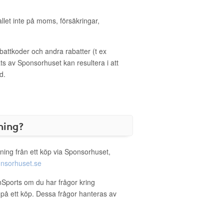
allet inte på moms, försäkringar,
ttkoder och andra rabatter (t ex
s av Sponsorhuset kan resultera i att
d.
ning?
ning från ett köp via Sponsorhuset,
nsorhuset.se
nSports om du har frågor kring
g på ett köp. Dessa frågor hanteras av