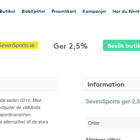
Butiker
Biobiljetter
Presentkort
Kampanjer
Har du före
Ger 2,5%
Besök buti
Information
utik sedan 2014. Med
SevenSports ger 2,5
 erbjuder de välkända
sportbranschen.
alternativet till de stora
Order
Allmänna villkor
: