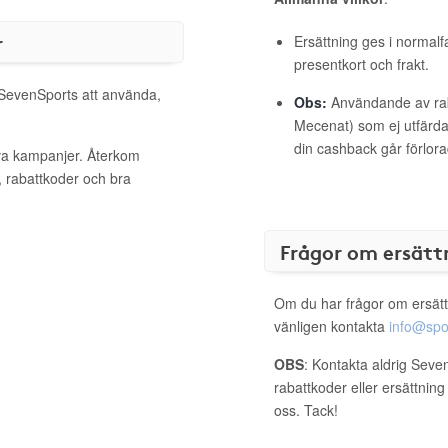
r
Ersättning ges i normalf
presentkort och frakt.
l SevenSports att använda,
Obs:
Användande av raba
Mecenat) som ej utfärdat
din cashback går förlora
iva kampanjer. Återkom
, rabattkoder och bra
Frågor om ersätt
Om du har frågor om ersätt
vänligen kontakta
info@spo
OBS
: Kontakta aldrig Seve
rabattkoder eller ersättnin
oss. Tack!