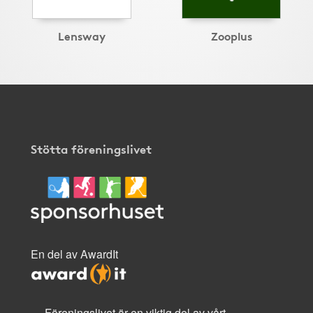
Lensway
Zooplus
Stötta föreningslivet
En del av AwardIt
Föreningslivet är en viktig del av vårt