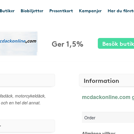
Butiker
Biobiljetter
Presentkort
Kampanjer
Har du före
Ger 1,5%
Besök buti
Information
bilsdäck, motorcykeldäck,
mcdackonline.com ge
r och en hel del annat.
Order
r
Allmänna villkor
: