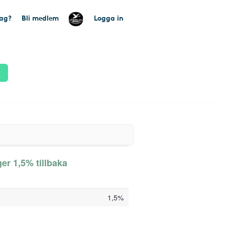
tag?
Bli medlem
Logga in
k
r 1,5% tillbaka
1,5%