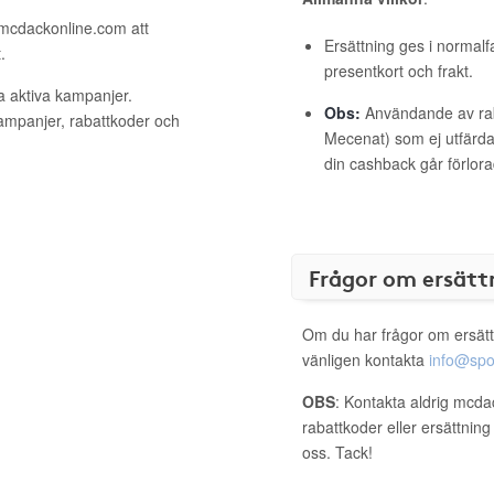
l mcdackonline.com att
Ersättning ges i normalf
.
presentkort och frakt.
a aktiva kampanjer.
Obs:
Användande av raba
kampanjer, rabattkoder och
Mecenat) som ej utfärdat
din cashback går förlora
Frågor om ersätt
Om du har frågor om ersätt
vänligen kontakta
info@spo
OBS
: Kontakta aldrig mcda
rabattkoder eller ersättnin
oss. Tack!