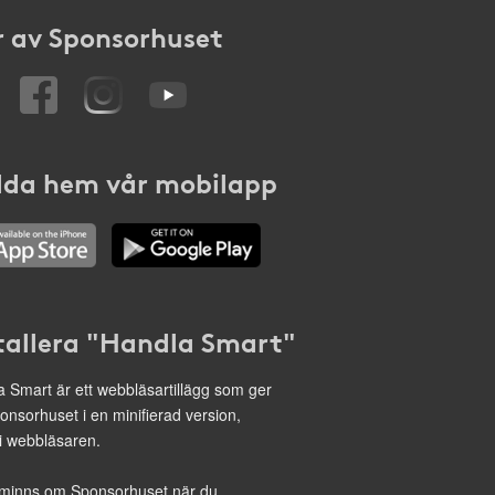
 av Sponsorhuset
da hem vår mobilapp
tallera "Handla Smart"
 Smart är ett webbläsartillägg som ger
onsorhuset i en minifierad version,
 i webbläsaren.
minns om Sponsorhuset när du