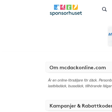
Om mcdackonline.com
Är en online-försäljare för däck. Person
lastbilsdäck, bussdäck, tillhörande fälga
Kampanjer & Rabattkode