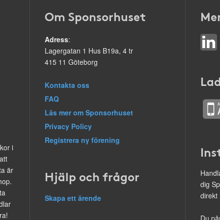
Om Sponsorhuset
Mer
Adress
:
Lagergatan 1 Hus B19a, 4 tr
415 11 Göteborg
Lad
Kontakta oss
FAQ
Läs mer om Sponsorhuset
Privacy Policy
Registrera ny förening
kor i
Ins
att
ta är
Hjälp och frågor
Handla
hop.
dig Sp
ta
direkt
Skapa ett ärende
dlar
ra!
Du på