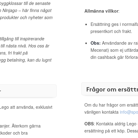
byggklossar till de senaste
 Ninjago – här finns något
Allmänna villkor
:
a produkter och nyheter som
Ersättning ges i normalf
presentkort och frakt.
llgång till inspirerande
Obs:
Användande av raba
ll nästa nivå. Hos oss är
Mecenat) som ej utfärdat
s, fri frakt på
din cashback går förlora
rygg betalning, kan du lugnt
Frågor om ersätt
r
Om du har frågor om ersätt
 Lego att använda, exklusivt
vänligen kontakta
info@spo
OBS
: Kontakta aldrig Lego 
panjer. Återkom gärna
ersättning på ett köp. Dess
ttkoder och bra