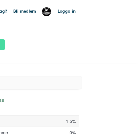
tag?
Bli medlem
Logga in
k
ka
1,5%
amme
0%