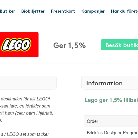
Butiker
Biobiljetter
Presentkort
Kampanjer
Har du före
Ger 1,5%
Besök buti
Information
destination för allt LEGO!
Lego ger 1,5% tillba
samlare, en förälder som
t barn (eller barn i hjärtat!)
g.
Order
Bricklink Designer Progr
d av LEGO-set som täcker