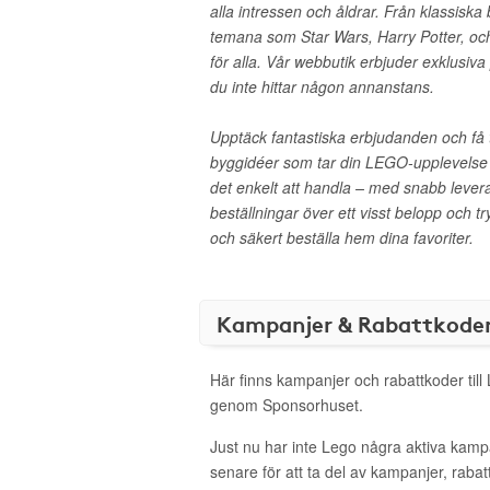
alla intressen och åldrar. Från klassiska 
temana som Star Wars, Harry Potter, och
för alla. Vår webbutik erbjuder exklusiv
du inte hittar någon annanstans.
Upptäck fantastiska erbjudanden och få ti
byggidéer som tar din LEGO-upplevelse ti
det enkelt att handla – med snabb leveran
beställningar över ett visst belopp och t
och säkert beställa hem dina favoriter.
Kampanjer & Rabattkode
Här finns kampanjer och rabattkoder till
genom Sponsorhuset.
Just nu har inte Lego några aktiva kam
senare för att ta del av kampanjer, raba