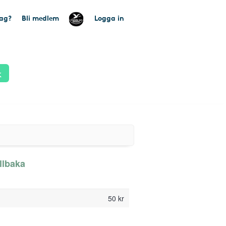
tag?
Bli medlem
Logga in
k
illbaka
50 kr