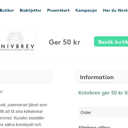
Butiker
Biobiljetter
Presentkort
Kampanjer
Har du före
Ger 50 kr
Besök buti
Information
ri
Knivbrev ger 50 kr t
nik, patenterad tjänst som
fs att få sina köksknivar
Order
 hemmet. Kunden beställer
åra säkra knivskydd och
Allmänna villkor
: