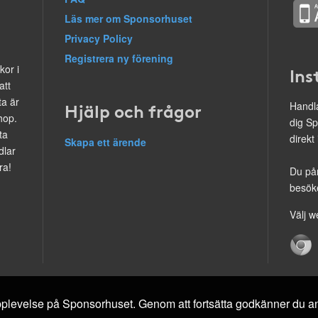
Läs mer om Sponsorhuset
Privacy Policy
Registrera ny förening
kor i
Ins
att
ta är
Hjälp och frågor
Handla
hop.
dig Sp
ta
direkt
Skapa ett ärende
dlar
ra!
Du på
besöke
Välj w
 upplevelse på Sponsorhuset. Genom att fortsätta godkänner du