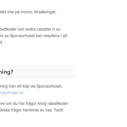
allet inte på moms, försäkringar,
ttkoder och andra rabatter (t ex
s av Sponsorhuset kan resultera i att
d.
ning?
ning från ett köp via Sponsorhuset,
nsorhuset.se
brev om du har frågor kring rabattkoder
. Dessa frågor hanteras av oss. Tack!