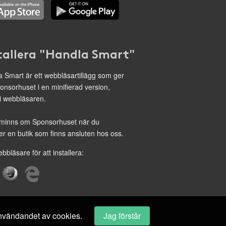
tallera "Handla Smart"
 Smart är ett webbläsartillägg som ger
onsorhuset i en minifierad version,
 i webbläsaren.
minns om Sponsorhuset när du
r en butik som finns ansluten hos oss.
ebbläsare för att installera:
 användandet av cookies.
Jag förstår