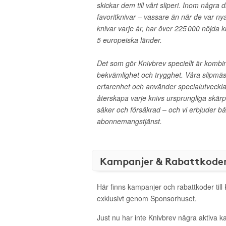
skickar dem till vårt sliperi. Inom några d
favoritknivar – vassare än när de var nya
knivar varje år, har över 225 000 nöjda
5 europeiska länder.
Det som gör Knivbrev speciellt är kombin
bekvämlighet och trygghet. Våra slipmäs
erfarenhet och använder specialutvecklad
återskapa varje knivs ursprungliga skär
säker och försäkrad – och vi erbjuder b
abonnemangstjänst.
Kampanjer & Rabattkode
Här finns kampanjer och rabattkoder till
exklusivt genom Sponsorhuset.
Just nu har inte Knivbrev några aktiva 