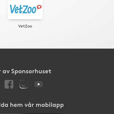
VetZoo
 av Sponsorhuset
da hem vår mobilapp