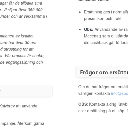
agar får de tillbaka sina
. Vi slipar över 350 000
Ersättning ges i normalf
 kunder och är verksamma i
presentkort och frakt.
Obs:
Användande av raba
ationen av kvalitet,
Mecenat) som ej utfärdat
tare har över 30 års
din cashback går förlora
 utrustning för att
pa. Vår process är snabb,
åde engångsslipning och
Frågor om ersätt
Om du har frågor om ersätt
r
vänligen kontakta
info@spo
OBS
: Kontakta aldrig Kniv
 Knivbrev att använda,
eller ersättning på ett köp
kampanjer. Återkom gärna