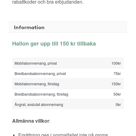
rabattkoder och bra erbjudanden.
Information
Hallon ger upp till 150 kr tillbaka
Mobilabonnemang, privat
100kr
Bredbandsabonnemang, privat
75kr
Mobilabonnemang, företag
150kr
Bredbandsabonnemang, företag
50kr
Ångrat, avslutat abonnemang
0kr
Allmänna villkor
:
Ersättning ges i normalfallet inte på moms,