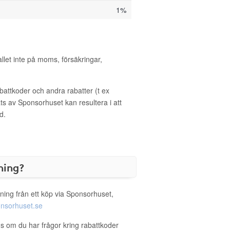
1%
allet inte på moms, försäkringar,
ttkoder och andra rabatter (t ex
s av Sponsorhuset kan resultera i att
d.
ning?
ning från ett köp via Sponsorhuset,
nsorhuset.se
us om du har frågor kring rabattkoder