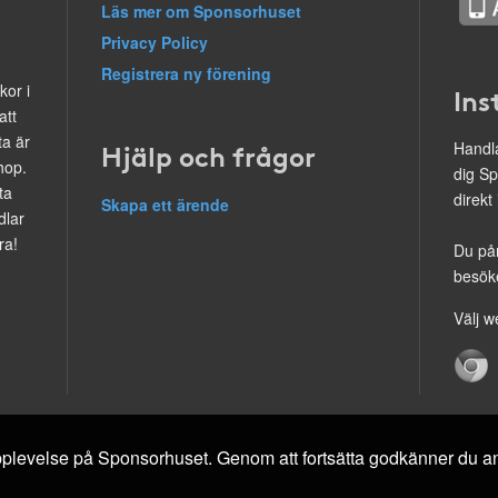
Läs mer om Sponsorhuset
Privacy Policy
Registrera ny förening
kor i
Ins
att
ta är
Hjälp och frågor
Handla
hop.
dig Sp
ta
direkt
Skapa ett ärende
dlar
ra!
Du på
besöke
Välj w
 upplevelse på Sponsorhuset. Genom att fortsätta godkänner du