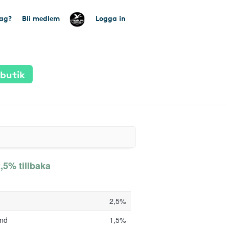
tag?
Bli medlem
Logga in
 butik
2,5% tillbaka
2,5%
und
1,5%