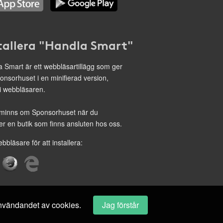
tallera "Handla Smart"
 Smart är ett webbläsartillägg som ger
onsorhuset i en minifierad version,
 i webbläsaren.
minns om Sponsorhuset när du
r en butik som finns ansluten hos oss.
ebbläsare för att installera:
 användandet av cookies.
Jag förstår