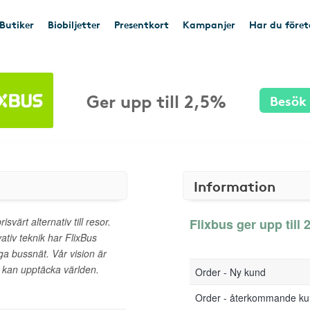
Butiker
Biobiljetter
Presentkort
Kampanjer
Har du före
Ger upp till 2,5%
Besök
Information
svärt alternativ till resor.
Flixbus ger upp till 
ativ teknik har FlixBus
ga bussnät. Vår vision är
a kan upptäcka världen.
Order - Ny kund
Order - återkommande k