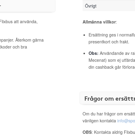
r
Övrigt
 Flixbus att använda,
Allmänna villkor
:
Ersättning ges i normalf
ampanjer. Återkom gärna
presentkort och frakt.
ttkoder och bra
Obs:
Användande av raba
Mecenat) som ej utfärdat
din cashback går förlora
Frågor om ersätt
Om du har frågor om ersätt
vänligen kontakta
info@spo
OBS
: Kontakta aldrig Flixb