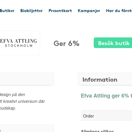
Butiker
Biobiljetter
Presentkort
Kampanjer
Har du före
Ger 6%
Besök butik
Information
design på den
Efva Attling ger 6% t
tt kreativt universum där
budskap.
Order
r
Allmänna villkor
: