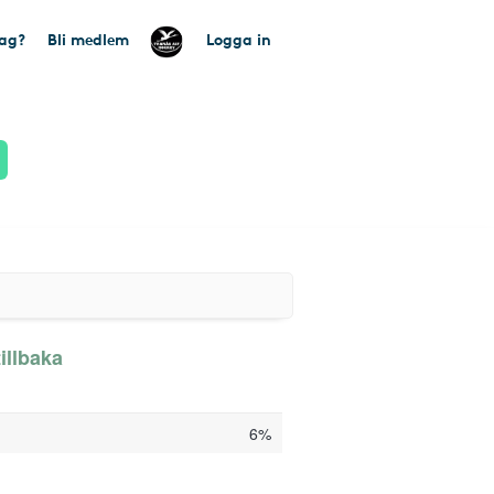
tag?
Bli medlem
Logga in
illbaka
6%