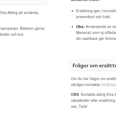
Ersättning ges i normalf
Efva Attling att använda,
presentkort och frakt.
Obs:
Användande av raba
va kampanjer. Återkom gärna
Mecenat) som ej utfärdat
ttkoder och bra
din cashback går förlora
Frågor om ersätt
Om du har frågor om ersätt
vänligen kontakta
info@spo
OBS
: Kontakta aldrig Efva 
rabattkoder eller ersättnin
oss. Tack!