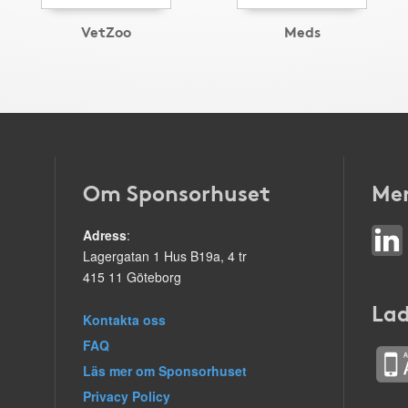
VetZoo
Meds
Om Sponsorhuset
Mer
Adress
:
Lagergatan 1 Hus B19a, 4 tr
415 11 Göteborg
Lad
Kontakta oss
FAQ
Läs mer om Sponsorhuset
Privacy Policy