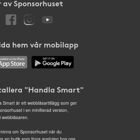
 av Sponsorhuset
da hem vår mobilapp
tallera "Handla Smart"
 Smart är ett webbläsartillägg som ger
onsorhuset i en minifierad version,
 i webbläsaren.
minns om Sponsorhuset när du
r en butik som finns ansluten hos oss.