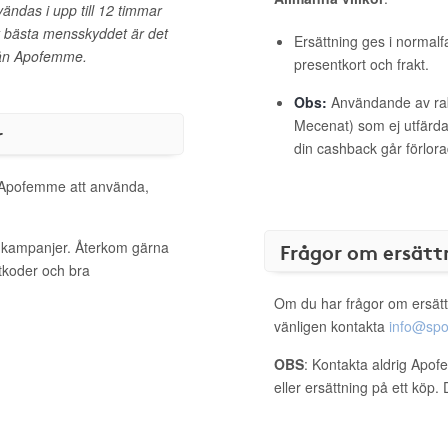
ändas i upp till 12 timmar
et bästa mensskyddet är det
Ersättning ges i normalf
rån Apofemme.
presentkort och frakt.
Obs:
Användande av raba
Mecenat) som ej utfärdat
r
din cashback går förlora
l Apofemme att använda,
a kampanjer. Återkom gärna
Frågor om ersätt
ttkoder och bra
Om du har frågor om ersätt
vänligen kontakta
info@spo
OBS
: Kontakta aldrig Apof
eller ersättning på ett köp