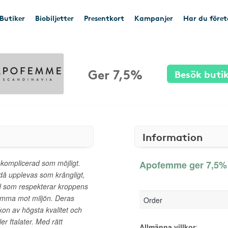
Butiker
Biobiljetter
Presentkort
Kampanjer
Har du före
Ger 7,5%
Besök buti
Information
komplicerad som möjligt.
Apofemme ger 7,5% 
då upplevas som krångligt,
 som respekterar kroppens
samma mot miljön. Deras
Order
kon av högsta kvalitet och
ler ftalater. Med rätt
Allmänna villkor
: