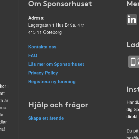
Om Sponsorhuset
Mer
Adress
:
Lagergatan 1 Hus B19a, 4 tr
415 11 Göteborg
Lad
Kontakta oss
FAQ
Läs mer om Sponsorhuset
Privacy Policy
Registrera ny förening
kor i
Ins
att
ta är
Hjälp och frågor
Handla
hop.
dig Sp
ta
direkt
Skapa ett ärende
dlar
ra!
Du på
besöke