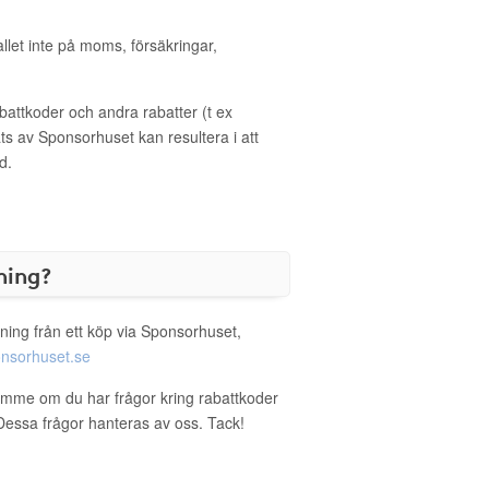
allet inte på moms, försäkringar,
ttkoder och andra rabatter (t ex
s av Sponsorhuset kan resultera i att
d.
ning?
ning från ett köp via Sponsorhuset,
nsorhuset.se
emme om du har frågor kring rabattkoder
. Dessa frågor hanteras av oss. Tack!