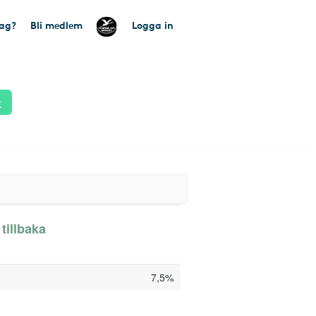
tag?
Bli medlem
Logga in
k
tillbaka
7,5%