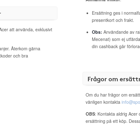
r
Ersättning ges i normalf
presentkort och frakt.
Acer att använda, exklusivt
Obs:
Användande av raba
Mecenat) som ej utfärdat
din cashback går förlora
anjer. Återkom gärna
ttkoder och bra
Frågor om ersätt
Om du har frågor om ersätt
vänligen kontakta
info@spo
OBS
: Kontakta aldrig Acer 
ersättning på ett köp. Dess