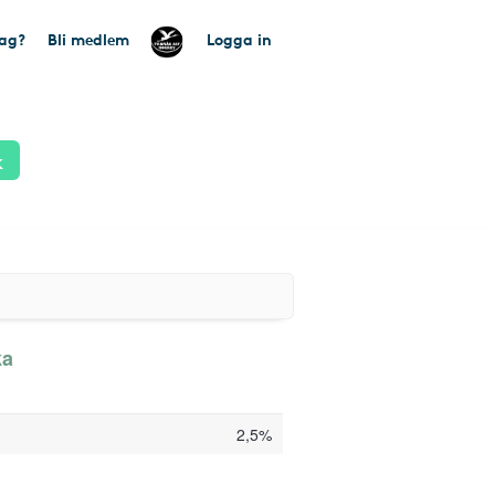
tag?
Bli medlem
Logga in
k
ka
2,5%