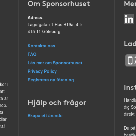
Om Sponsorhuset
Mer
Adress
:
Lagergatan 1 Hus B19a, 4 tr
415 11 Göteborg
Lad
Kontakta oss
FAQ
Läs mer om Sponsorhuset
Privacy Policy
Registrera ny förening
kor i
Ins
att
ta är
Hjälp och frågor
Handla
hop.
dig Sp
ta
direkt
Skapa ett ärende
dlar
ra!
Du på
besöke