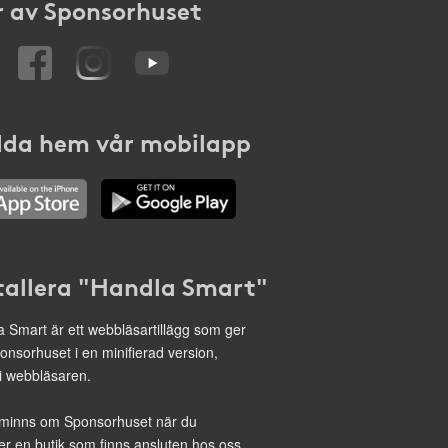
 av Sponsorhuset
da hem vår mobilapp
tallera "Handla Smart"
 Smart är ett webbläsartillägg som ger
onsorhuset i en minifierad version,
 i webbläsaren.
minns om Sponsorhuset när du
r en butik som finns ansluten hos oss.