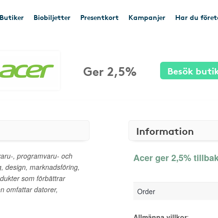
Butiker
Biobiljetter
Presentkort
Kampanjer
Har du före
Ger 2,5%
Besök buti
Information
varu-, programvaru- och
Acer ger 2,5% tillba
g, design, marknadsföring,
odukter som förbättrar
n omfattar datorer,
Order
Allmänna villkor
: