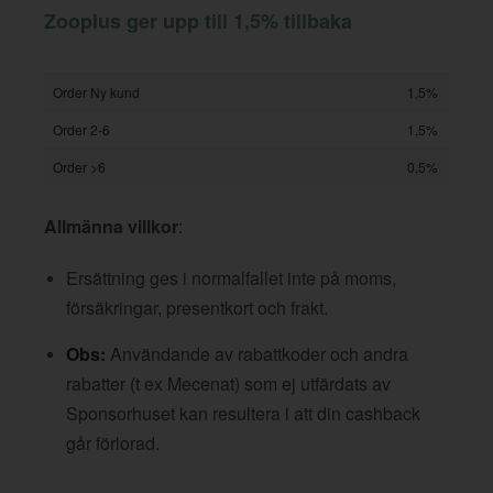
Zooplus ger upp till 1,5% tillbaka
Order Ny kund
1,5%
Order 2-6
1,5%
Order >6
0,5%
Allmänna villkor
:
Ersättning ges i normalfallet inte på moms,
försäkringar, presentkort och frakt.
Obs:
Användande av rabattkoder och andra
rabatter (t ex Mecenat) som ej utfärdats av
Sponsorhuset kan resultera i att din cashback
går förlorad.