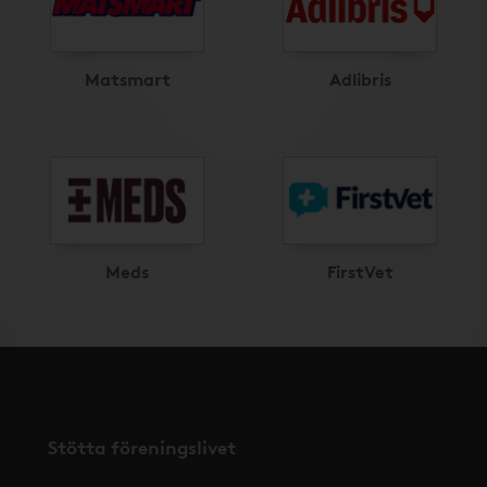
Matsmart
Adlibris
Meds
FirstVet
Stötta föreningslivet