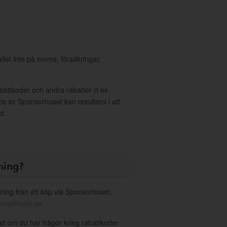
allet inte på moms, försäkringar,
ttkoder och andra rabatter (t ex
s av Sponsorhuset kan resultera i att
d.
ning?
ning från ett köp via Sponsorhuset,
nsorhuset.se
Vet om du har frågor kring rabattkoder