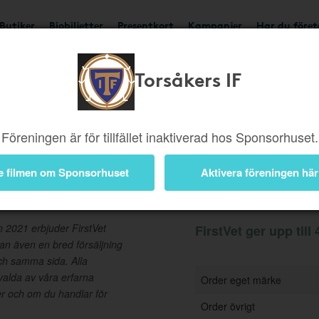
Butiker
Biobiljetter
Presentkort
Kampanjer
Har du före
Torsåkers IF
Ger upp till 4%
Besök b
Föreningen är för tillfället inaktiverad hos Sponsorhuset.
e filmen om Sponsorhuset
Aktivera föreningen här
Information
n 2021 erbjuder FirstVet
FirstVet ger upp till 
an även en bred försäljning
ch samma sida. Alla
tvalda av våra erfarna
Order eget märke
er och om du handlar för
Order övrigt