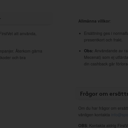
r
Allmänna villkor
:
Ersättning ges i normalf
FirstVet att använda,
presentkort och frakt.
Obs:
Användande av raba
kampanjer. Återkom gärna
Mecenat) som ej utfärdat
ttkoder och bra
din cashback går förlora
Frågor om ersätt
Om du har frågor om ersätt
vänligen kontakta
info@spo
OBS
: Kontakta aldrig First