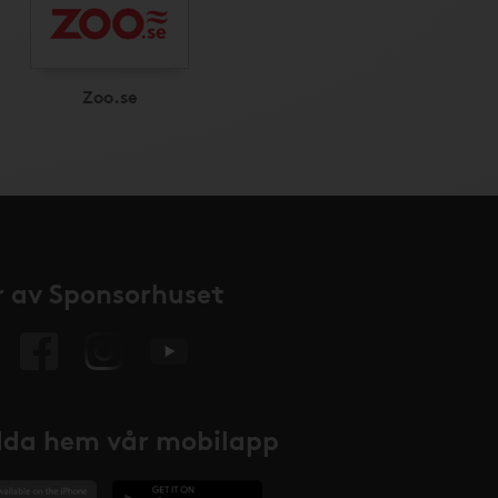
Zoo.se
 av Sponsorhuset
da hem vår mobilapp