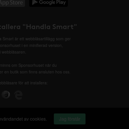
tallera "Handla Smart"
 Smart är ett webbläsartillägg som ger
onsorhuset i en minifierad version,
 i webbläsaren.
minns om Sponsorhuset när du
r en butik som finns ansluten hos oss.
ebbläsare för att installera:
 användandet av cookies.
Jag förstår