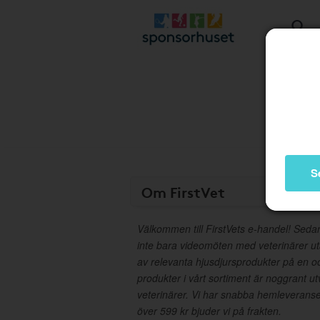
S
Om FirstVet
Välkommen till FirstVets e-handel! Seda
inte bara videomöten med veterinärer ut
av relevanta hjusdjursprodukter på en o
produkter i vårt sortiment är noggrant u
veterinärer. Vi har snabba hemleverans
över 599 kr bjuder vi på frakten.