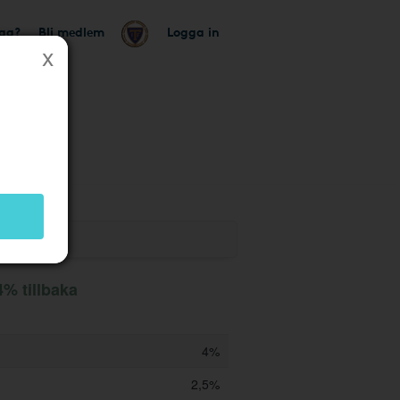
tag?
Bli medlem
Logga in
utik
4% tillbaka
4%
2,5%