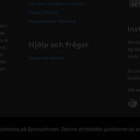
Läs mer om Sponsorhuset
Privacy Policy
Registrera ny förening
kor i
Ins
att
ta är
Hjälp och frågor
Handla
hop.
dig Sp
ta
direkt
Skapa ett ärende
dlar
ra!
Du på
besöke
Välj w
 upplevelse på Sponsorhuset. Genom att fortsätta godkänner du