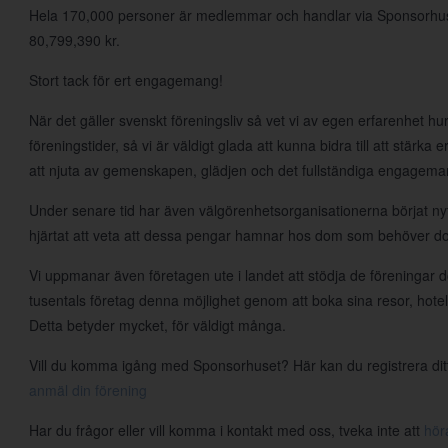
Hela 170,000 personer är medlemmar och handlar via Sponsorhuset v
80,799,390 kr.
Stort tack för ert engagemang!
När det gäller svenskt föreningsliv så vet vi av egen erfarenhet hur t
föreningstider, så vi är väldigt glada att kunna bidra till att stärka
att njuta av gemenskapen, glädjen och det fullständiga engageman
Under senare tid har även välgörenhetsorganisationerna börjat nyt
hjärtat att veta att dessa pengar hamnar hos dom som behöver d
Vi uppmanar även företagen ute i landet att stödja de föreningar d
tusentals företag denna möjlighet genom att boka sina resor, hote
Detta betyder mycket, för väldigt många.
Vill du komma igång med Sponsorhuset? Här kan du registrera ditt l
anmäl din förening
Har du frågor eller vill komma i kontakt med oss, tveka inte att
hör