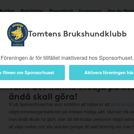
Butiker
Biobiljetter
Presentkort
Kampanjer
Har du före
Tomtens Brukshundklubb
Om Sponsorhuset
Föreningen är för tillfället inaktiverad hos Sponsorhuset.
e filmen om Sponsorhuset
Aktivera föreningen här
Tänk att kunna stödja på e
ändå skall göra!
Vi på Sponsorhuset har som ambition att hjälpa er att
tjäna pengar
välgörenhetsorganisationen på enklast möjliga sätt. Vad kan då va
man ändå skulle ha gjort, utan att det kostar personen något extr
att välja mellan och alla skänker pengar till vald förening om man