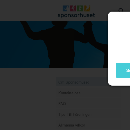
S
Om Sponsorhuset
Kontakta oss
FAQ
Tips Till Föreningen
Allmänna villkor