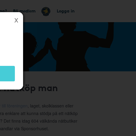
tag?
Bli medlem
Logga in
tt nätköp man
 till föreningen
, laget, skolklassen eller
ra enklare att kunna stödja på ett nätköp
a? Det finns idag 604 välkända nätbutiker
 handlar via Sponsorhuset.