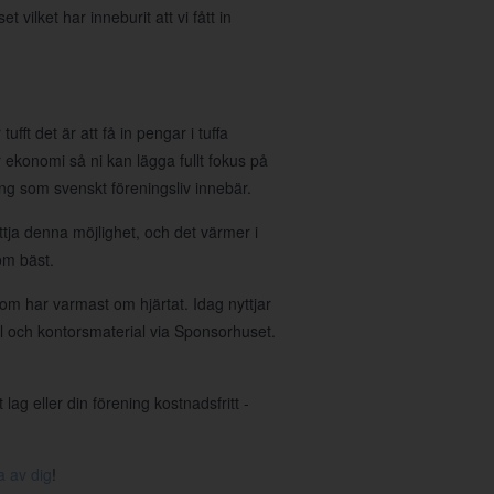
ilket har inneburit att vi fått in
ufft det är att få in pengar i tuffa
 er ekonomi så ni kan lägga fullt fokus på
g som svenskt föreningsliv innebär.
tja denna möjlighet, och det värmer i
om bäst.
om har varmast om hjärtat. Idag nyttjar
ll och kontorsmaterial via Sponsorhuset.
ag eller din förening kostnadsfritt -
a av dig
!