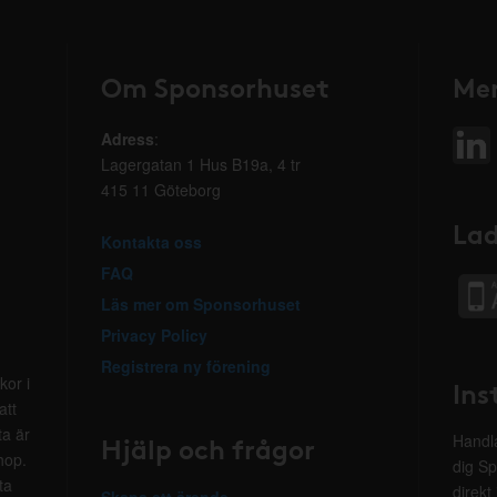
Om Sponsorhuset
Mer
Adress
:
Lagergatan 1 Hus B19a, 4 tr
415 11 Göteborg
Lad
Kontakta oss
FAQ
Läs mer om Sponsorhuset
Privacy Policy
Registrera ny förening
kor i
Ins
att
ta är
Hjälp och frågor
Handla
hop.
dig Sp
ta
direkt