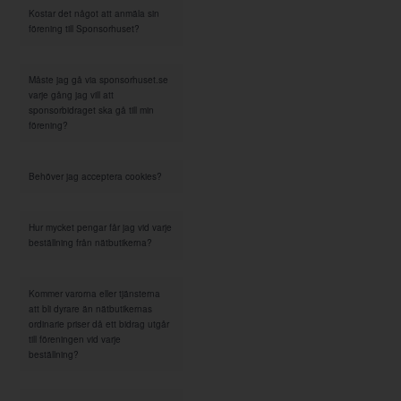
Kostar det något att anmäla sin
förening till Sponsorhuset?
Måste jag gå via sponsorhuset.se
varje gång jag vill att
sponsorbidraget ska gå till min
förening?
Behöver jag acceptera cookies?
Hur mycket pengar får jag vid varje
beställning från nätbutikerna?
Kommer varorna eller tjänsterna
att bli dyrare än nätbutikernas
ordinarie priser då ett bidrag utgår
till föreningen vid varje
beställning?