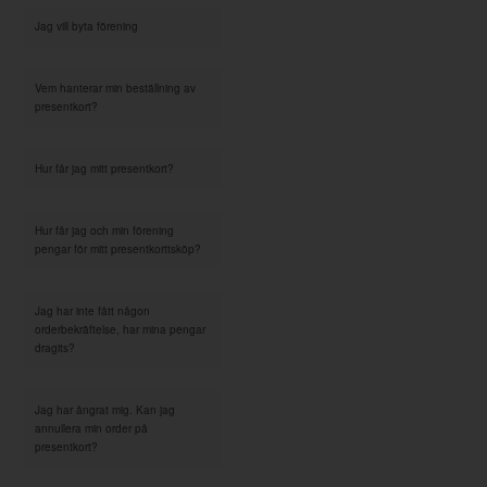
Jag vill byta förening
Vem hanterar min beställning av
presentkort?
Hur får jag mitt presentkort?
Hur får jag och min förening
pengar för mitt presentkorttsköp?
Jag har inte fått någon
orderbekräftelse, har mina pengar
dragits?
Jag har ångrat mig. Kan jag
annullera min order på
presentkort?