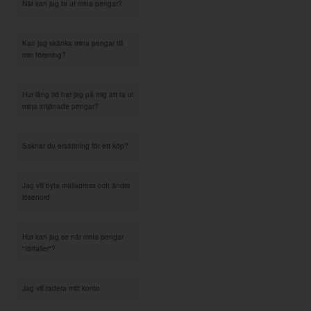
När kan jag ta ut mina pengar?
Kan jag skänka mina pengar till
min förening?
Hur lång tid har jag på mig att ta ut
mina intjänade pengar?
Saknar du ersättning för ett köp?
Jag vill byta mailadress och ändra
lösenord
Hur kan jag se när mina pengar
"förfaller"?
Jag vill radera mitt konto