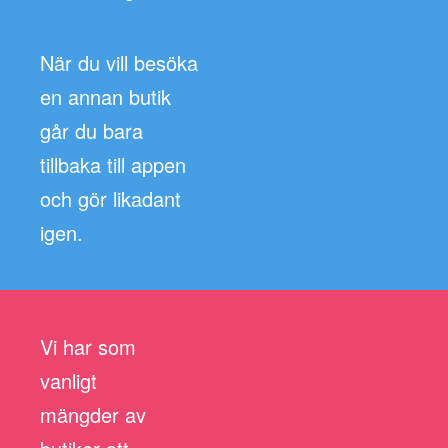
När du vill besöka
en annan butik
går du bara
tillbaka till appen
och gör likadant
igen.
Vi har som
vanligt
mängder av