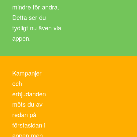
mindre för andra.
Detta ser du
tydligt nu även via
appen.
Kampanjer
och
erbjudanden
möts du av
redan på
förstasidan i
appen men