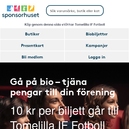
Köp genom denna sida stöttar Tomelilla IF Fotboll
Butiker
Biobiljetter
Presentkort
Kampanjer
Bli medlem
Logga in
Gå på bio – tjäna
pengar till din förening
10 kr per biljett går till
Tomelilla IF Fotboll