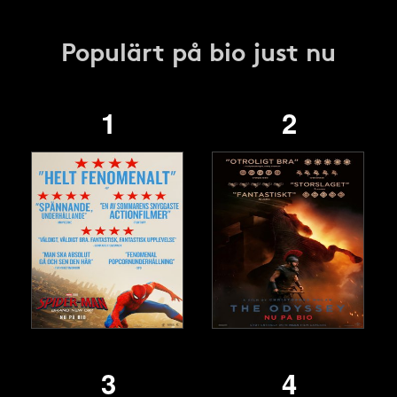
Populärt på bio just nu
1
2
3
4