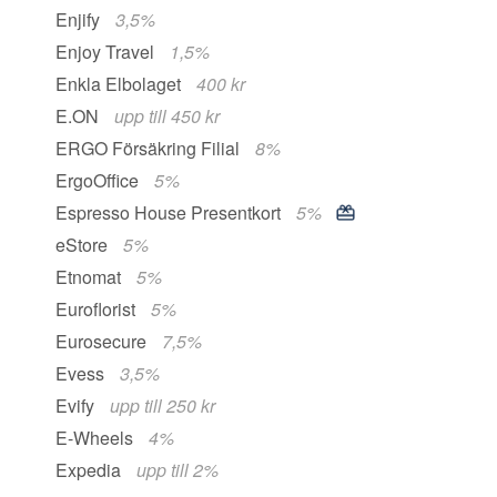
Enjify
3,5%
Enjoy Travel
1,5%
Enkla Elbolaget
400 kr
E.ON
upp till 450 kr
ERGO Försäkring Filial
8%
ErgoOffice
5%
Espresso House Presentkort
5%
eStore
5%
Etnomat
5%
Euroflorist
5%
Eurosecure
7,5%
Evess
3,5%
Evify
upp till 250 kr
E-Wheels
4%
Expedia
upp till 2%