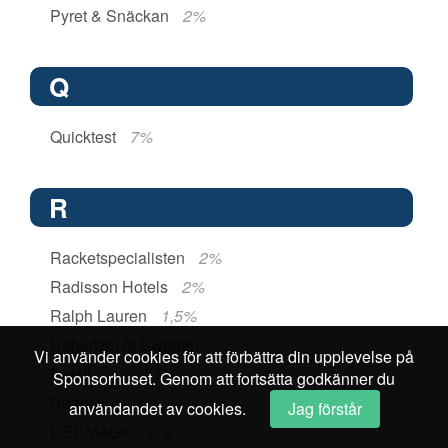
Pyret & Snäckan
2%
Q
Quicktest
7%
R
Racketspecialisten
2%
Radisson Hotels
2%
Ralph Lauren
1,5%
Rapunzel of Sweden
2,5%
Vi använder cookies för att förbättra din upplevelse på
Ratsit
upp till 30 kr
Sponsorhuset. Genom att fortsätta godkänner du
Readly
60 kr
användandet av cookies.
Jag förstår
REDMAGIC
2%