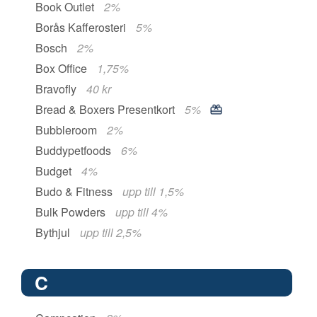
Book Outlet
2%
Borås Kafferosteri
5%
Bosch
2%
Box Office
1,75%
Bravofly
40 kr
Bread & Boxers Presentkort
5%
Bubbleroom
2%
Buddypetfoods
6%
Budget
4%
Budo & Fitness
upp till 1,5%
Bulk Powders
upp till 4%
Bythjul
upp till 2,5%
C