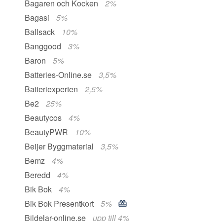
Bagaren och Kocken
2%
Bagasi
5%
Ballsack
10%
Banggood
3%
Baron
5%
Batteries-Online.se
3,5%
Batteriexperten
2,5%
Be2
25%
Beautycos
4%
BeautyPWR
10%
Beijer Byggmaterial
3,5%
Bemz
4%
Beredd
4%
Bik Bok
4%
Bik Bok Presentkort
5%
Bildelar-online.se
upp till 4%