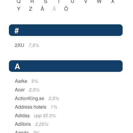
Q
R
S
T
U
V
W
X
Y
Z
Å
Ä
Ö
#
2XU
7,5%
A
Aarke
5%
Acer
2,5%
ActionKing.se
3,5%
Address hotels
1%
Adidas
upp till 3%
Adlibris
2,25%
Agoda
3%