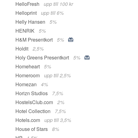
HelloFresh
upp till 100 kr
Helloprint
upp till 6%
Helly Hansen
5%
HENRIK
5%
H&M Presentkort
5%
Holdit
2,5%
Holy Greens Presentkort
5%
Homeheart
5%
Homeroom
upp till 2,5%
Homezan
4%
Horizn Studios
7,5%
HostelsClub.com
2%
Hotel Collection
7,5%
Hotels.com
upp till 3,5%
House of Stars
8%
HP
1,5%