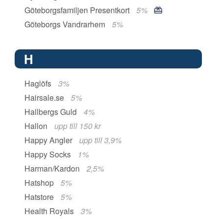
Göteborgsfamiljen Presentkort
5%
Göteborgs Vandrarhem
5%
H
Haglöfs
3%
Hairsale.se
5%
Hallbergs Guld
4%
Hallon
upp till 150 kr
Happy Angler
upp till 3,9%
Happy Socks
1%
Harman/Kardon
2,5%
Hatshop
5%
Hatstore
5%
Health Royals
3%