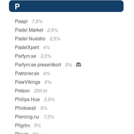
P
Paapi
7,5%
Padel Market
2,5%
Padel Nuestro
2,5%
PadelXpert
4%
Parfym.se
3,5%
Parfym.se presentkort
5%
Patroner.se
6%
PawVikings
5%
Petson
200 kr
Philips Hue
3,5%
Photowall
5%
Piercing.nu
7,5%
Pilgrim
5%
Pixum
5%