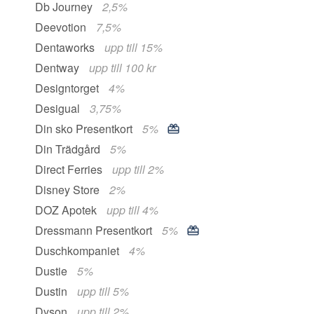
Db Journey
2,5%
Deevotion
7,5%
Dentaworks
upp till 15%
Dentway
upp till 100 kr
Designtorget
4%
Desigual
3,75%
Din sko Presentkort
5%
Din Trädgård
5%
Direct Ferries
upp till 2%
Disney Store
2%
DOZ Apotek
upp till 4%
Dressmann Presentkort
5%
Duschkompaniet
4%
Dustie
5%
Dustin
upp till 5%
Dyson
upp till 2%