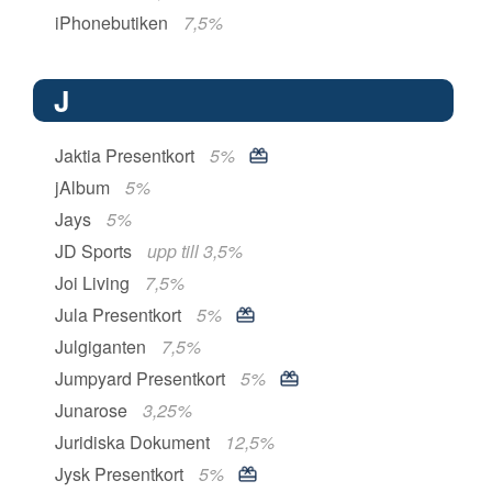
iPhonebutiken
7,5%
J
Jaktia Presentkort
5%
jAlbum
5%
Jays
5%
JD Sports
upp till 3,5%
Joi Living
7,5%
Jula Presentkort
5%
Julgiganten
7,5%
Jumpyard Presentkort
5%
Junarose
3,25%
Juridiska Dokument
12,5%
Jysk Presentkort
5%