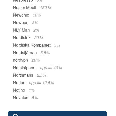
Nestor Mobil
150 kr
Newchic
10%
Newport
3%
NLY Man
2%
Nordicink
20 kr
Nordiska Kompaniet
5%
Nordstjärnan
6,5%
nordvpn
20%
Norstatpanel
upp till 40 kr
Northmans
2,5%
Norton
upp till 12,5%
Notino
1%
Novatus
5%
O