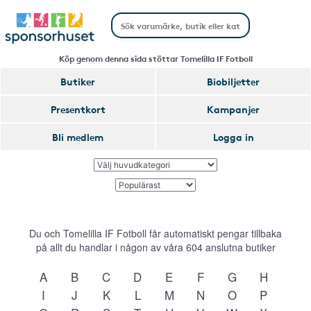
Köp genom denna sida stöttar Tomelilla IF Fotboll
Butiker
Biobiljetter
Presentkort
Kampanjer
Bli medlem
Logga in
Du och Tomelilla IF Fotboll får automatiskt pengar tillbaka
på allt du handlar i någon av våra
604
anslutna butiker
A
B
C
D
E
F
G
H
I
J
K
L
M
N
O
P