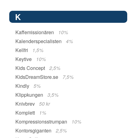
K
Kaffemissionären
10%
Kalenderspecialisten
4%
Kellfri
1,5%
Keytive
10%
Kids Concept
2,5%
KidsDreamStore.se
7,5%
Kindly
5%
Klippkungen
3,5%
Knivbrev
50 kr
Komplett
1%
Kompressionsstrumpan
10%
Kontorsgiganten
2,5%