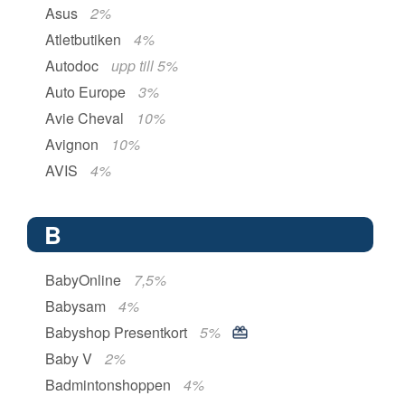
Asus
2%
Atletbutiken
4%
Autodoc
upp till 5%
Auto Europe
3%
Avie Cheval
10%
Avignon
10%
AVIS
4%
B
BabyOnline
7,5%
Babysam
4%
Babyshop Presentkort
5%
Baby V
2%
Badmintonshoppen
4%