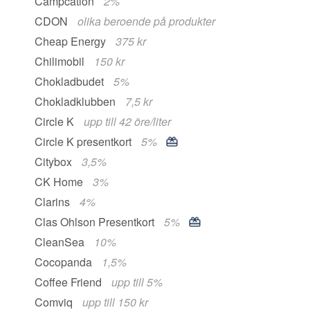
Campcation
2%
CDON
olika beroende på produkter
Cheap Energy
375 kr
Chilimobil
150 kr
Chokladbudet
5%
Chokladklubben
7,5 kr
Circle K
upp till 42 öre/liter
Circle K presentkort
5%
Citybox
3,5%
CK Home
3%
Clarins
4%
Clas Ohlson Presentkort
5%
CleanSea
10%
Cocopanda
1,5%
Coffee Friend
upp till 5%
Comviq
upp till 150 kr