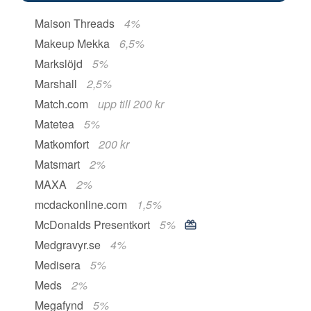
Maison Threads
4%
Makeup Mekka
6,5%
Markslöjd
5%
Marshall
2,5%
Match.com
upp till 200 kr
Matetea
5%
Matkomfort
200 kr
Matsmart
2%
MAXA
2%
mcdackonline.com
1,5%
McDonalds Presentkort
5%
Medgravyr.se
4%
Medisera
5%
Meds
2%
Megafynd
5%