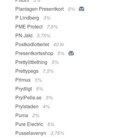
Plantagen Presentkort
5%
P Lindberg
3%
PME Protect
7,5%
PN Jakt
3,75%
Postkodlotteriet
40 kr
Presentkortsshop
5%
Prettylittlething
5%
Prettypegs
7,5%
Primus
5%
Prydligt
5%
PrylPelle.se
5%
Prylstaden
4%
Puma
2%
Pure Electric
5%
Pusselavenyn
3,75%