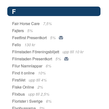
F
Fair Horse Care
7,5%
Fajters
5%
Feetfirst Presentkort
5%
Fello
130 kr
Filmstaden Föreningsbiljett
upp till 10 kr
Filmstaden Presentkort
5%
Filur Namnlappar
6%
Find it online
10%
FirstVet
upp till 4%
Fiske Online
2%
Flixbus
upp till 2,5%
Florister i Sverige
6%
Flygbussarna
2%