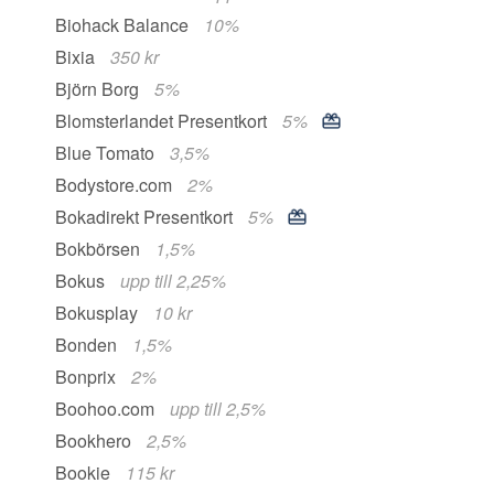
Biohack Balance
10%
Bixia
350 kr
Björn Borg
5%
Blomsterlandet Presentkort
5%
Blue Tomato
3,5%
Bodystore.com
2%
Bokadirekt Presentkort
5%
Bokbörsen
1,5%
Bokus
upp till 2,25%
Bokusplay
10 kr
Bonden
1,5%
Bonprix
2%
Boohoo.com
upp till 2,5%
Bookhero
2,5%
Bookie
115 kr