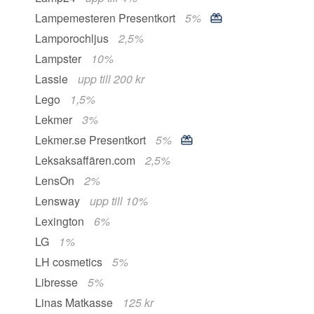
Lampemesteren Presentkort
5%
Lamporochljus
2,5%
Lampster
10%
Lassie
upp till 200 kr
Lego
1,5%
Lekmer
3%
Lekmer.se Presentkort
5%
Leksaksaffären.com
2,5%
LensOn
2%
Lensway
upp till 10%
Lexington
6%
LG
1%
LH cosmetics
5%
Libresse
5%
Linas Matkasse
125 kr