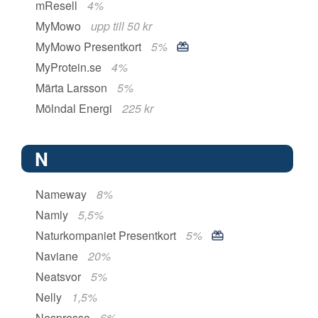
mResell
4%
MyMowo
upp till 50 kr
MyMowo Presentkort
5%
MyProtein.se
4%
Märta Larsson
5%
Mölndal Energi
225 kr
N
Nameway
8%
Namly
5,5%
Naturkompaniet Presentkort
5%
Naviane
20%
Neatsvor
5%
Nelly
1,5%
Nespresso
6%