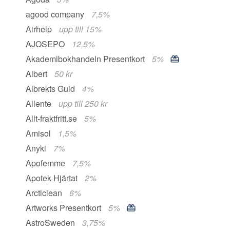
agood company
7,5%
Airhelp
upp till 15%
AJOSEPO
12,5%
Akademibokhandeln Presentkort
5%
Albert
50 kr
Albrekts Guld
4%
Allente
upp till 250 kr
Allt-fraktfritt.se
5%
Amisol
1,5%
Anyki
7%
Apofemme
7,5%
Apotek Hjärtat
2%
Arcticlean
6%
Artworks Presentkort
5%
AstroSweden
3,75%