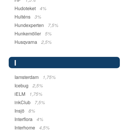
Hudoteket
4%
Hulténs
3%
Hundexperten
7,5%
Hunkemöller
5%
Husqvarna
2,5%
I
Iamsterdam
1,75%
Icebug
2,5%
iELM
1,75%
inkClub
7,5%
Insjö
8%
Interflora
4%
Interhome
4,5%