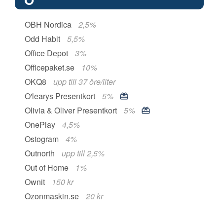
OBH Nordica
2,5%
Odd Habit
5,5%
Office Depot
3%
Officepaket.se
10%
OKQ8
upp till 37 öre/liter
O'learys Presentkort
5%
Olivia & Oliver Presentkort
5%
OnePlay
4,5%
Ostogram
4%
Outnorth
upp till 2,5%
Out of Home
1%
Ownit
150 kr
Ozonmaskin.se
20 kr