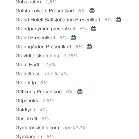
Golvpoolen
1,5%
Gothia Towers Presentkort
5%
Grand Hotell Saltsjöbaden Presentkort
5%
Grandparfymeri presentkort
5%
Granit Presentkort
5%
Granngården Presentkort
5%
Graviditetskollen.nu
3,75%
Great Earth
7,5%
Greatlife.se
upp till 4%
Greentrip
5%
Grillkung Presentkort
5%
Gripsholm
7,5%
Guldfynd
4%
Gus Textil
5%
Gymgrossisten.com
upp till 2%
Gymkungen
5%