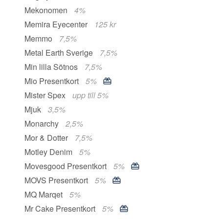
Mekonomen
4%
Memira Eyecenter
125 kr
Memmo
7,5%
Metal Earth Sverige
7,5%
Min lilla Sötnos
7,5%
Mio Presentkort
5%
Mister Spex
upp till 5%
Mjuk
3,5%
Monarchy
2,5%
Mor & Dotter
7,5%
Motley Denim
5%
Movesgood Presentkort
5%
MOVS Presentkort
5%
MQ Marqet
5%
Mr Cake Presentkort
5%