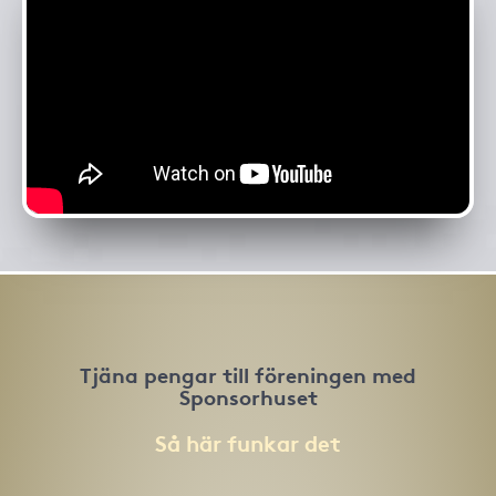
Tjäna pengar till föreningen med
Sponsorhuset
Så här funkar det