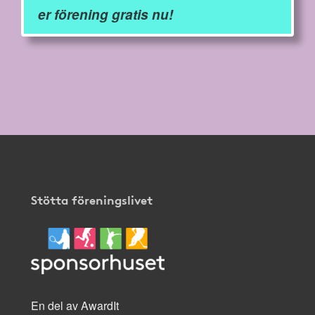
er förening gratis nu!
Stötta föreningslivet
En del av AwardIt