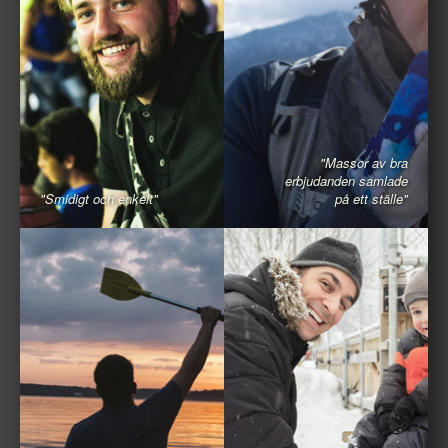
"Massor av bra
erbjudanden samlade
"Smidigt och enkelt"
på ett ställe"