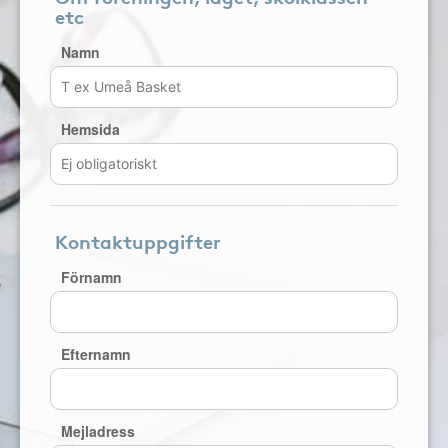
etc
Namn
Hemsida
Kontaktuppgifter
Förnamn
Efternamn
Mejladress