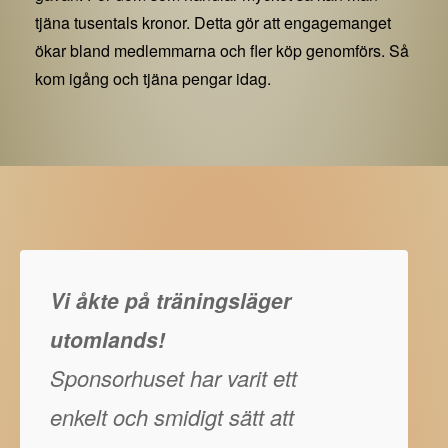
tjäna tusentals kronor. Detta gör att engagemanget
ökar bland medlemmarna och fler köp genomförs. Så
kom igång och tjäna pengar idag.
Vi åkte på träningsläger
utomlands!
Sponsorhuset har varit ett
enkelt och smidigt sätt att