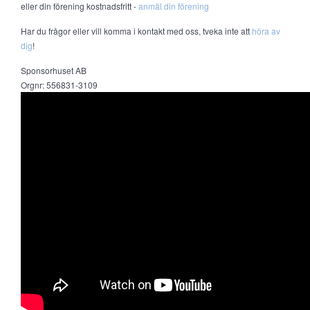
eller din förening kostnadsfritt -
anmäl din förening
Har du frågor eller vill komma i kontakt med oss, tveka inte att
höra av
dig
!
Sponsorhuset AB
Orgnr: 556831-3109