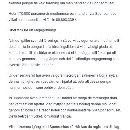
skänker pengar till vald förening om man handlar via Sponsorhuset.
Hela 170,000 personer är medlemmar och handlar via Sponsorhuset
vilket har inneburit att vi fått in 80,803,339 kr.
Stort tack för ert engagemang!
När det gäller svenskt föreningsliv så vet vi av egen erfarenhet hur tufft
det är att få in pengar i tuffa föreningstider, så vi är väldigt glada att
kunna bidra till att stärka er ekonomi så ni kan lägga fullt fokus på att
njuta av gemenskapen, glädjen och det fullständiga engagemang som
svenskt föreningsliv innebär.
Under senare tid har även välgörenhetsorganisationerna börjat nyttja
denna möjlighet, och det värmer i hjärtat att veta att dessa pengar
hamnar hos dom som behöver dom bäst.
Vi uppmanar även företagen ute i landet att stödja de föreningar dom
har varmast om hjärtat. Idag nyttjar tusentals företag denna möjlighet
genom att boka sina resor, hotell och kontorsmaterial via Sponsorhuset.
Detta betyder mycket, för väldigt många.
Vill du komma igång med Sponsorhuset? Här kan du registrera ditt lag