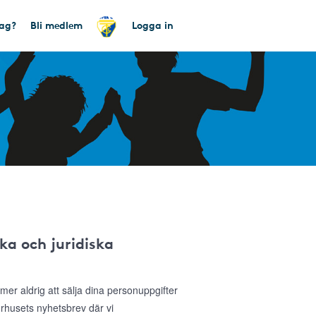
tag?
Bli medlem
Logga in
ka och juridiska
r aldrig att sälja dina personuppgifter
sorhusets nyhetsbrev där vi