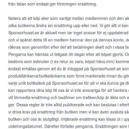
från listan som endast ger föreningen ersättning.
Notera att ett köp sker som vanligt mellan medlemmen och den aktu
olika butikerna ändra sin ersättning upp eller ned. Vi gör allt vi kan 
Sponsorhuset.se är aktuell men tar inget ansvar för ej uppdaterad
och vi spårat detta till en medlem hamnar den på dennes konto, det
räknas som genomfört efter det att betalningen skett och i vissa fall
Pengarna kan hämtas ut tidigast 30 dagar efter att köpet gjorts.
bedöms som avbruten (t ex retur av vara, köpet hävs mm) kommer 
endast erhållas genom att du är inloggad på Sponsorhuset.se so
produktlänkarna/butikslänkarna som finns markerade innan du gör e
varje unik butikslänk på Sponsorhuset.se för att vi ska kunna ge dig
kan rapportera dina köp till oss är vi inte ansvariga för att hante
vill förmedla ersättning och bedömer om trafiken/köp är äkta och 
ger. Dessa regler är inte alltid publicerade och kan beslutas i eft
vi driva krav på ersättning från butiken men vi kan även avsluta såda
butiken och oss är slutgiltigt. Intjänade ersättning kan lösas ut i up
utdelningsdatumet. Därefter förfaller pengarna. Ersättningen som 