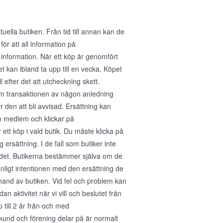
ella butiken. Från tid till annan kan de
för att all information på
 information. När ett köp är genomfört
 kan ibland ta upp till en vecka. Köpet
 efter det att utcheckning skett.
 Om transaktionen av någon anledning
den att bli avvisad. Ersättning kan
m medlem och klickar på
tt köp i vald butik. Du måste klicka på
 ersättning. I de fall som butiker inte
ra det. Butikerna bestämmer själva om de
enligt intentionen med den ersättning de
erhand av butiken. Vid fel och problem kan
n aktivitet när vi vill och beslutet från
p till 2 år från och med
kund och förening delar på är normalt