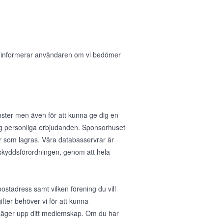
i informerar användaren om vi bedömer
nster men även för att kunna ge dig en
 dig personliga erbjudanden. Sponsorhuset
r som lagras. Våra databasservrar är
taskyddsförordningen, genom att hela
stadress samt vilken förening du vill
fter behöver vi för att kunna
u säger upp ditt medlemskap. Om du har