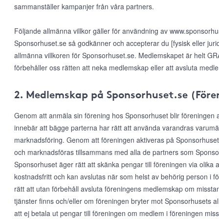
sammanställer kampanjer från våra partners.
Följande allmänna villkor gäller för användning av www.sponsorh
Sponsorhuset.se så godkänner och accepterar du [fysisk eller jur
allmänna villkoren för Sponsorhuset.se. Medlemskapet är helt GRAT
förbehåller oss rätten att neka medlemskap eller att avsluta medl
2. Medlemskap på Sponsorhuset.se (Före
Genom att anmäla sin förening hos Sponsorhuset blir föreningen
innebär att bägge parterna har rätt att använda varandras varumärke
marknadsföring. Genom att föreningen aktiveras på Sponsorhuset
och marknadsföras tillsammans med alla de partners som Sponsor
Sponsorhuset äger rätt att skänka pengar till föreningen via olika 
kostnadsfritt och kan avslutas när som helst av behörig person i 
rätt att utan förbehåll avsluta föreningens medlemskap om misst
tjänster finns och/eller om föreningen bryter mot Sponsorhusets al
att ej betala ut pengar till föreningen om medlem i föreningen mis