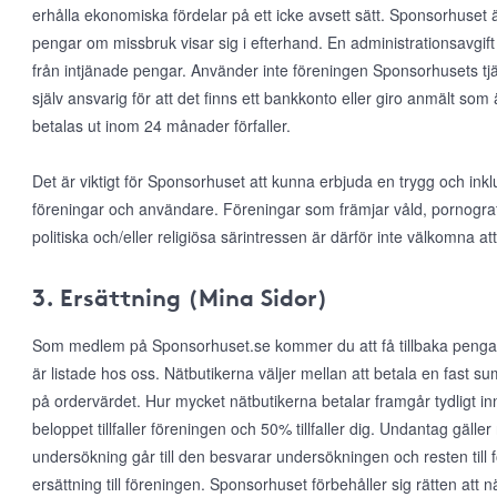
erhålla ekonomiska fördelar på ett icke avsett sätt. Sponsorhuset ä
pengar om missbruk visar sig i efterhand. En administrationsavgift 
från intjänade pengar. Använder inte föreningen Sponsorhusets tjä
själv ansvarig för att det finns ett bankkonto eller giro anmält som
betalas ut inom 24 månader förfaller.
Det är viktigt för Sponsorhuset att kunna erbjuda en trygg och inkl
föreningar och användare. Föreningar som främjar våld, pornografi, r
politiska och/eller religiösa särintressen är därför inte välkomna
3. Ersättning (Mina Sidor)
Som medlem på Sponsorhuset.se kommer du att få tillbaka pengar
är listade hos oss. Nätbutikerna väljer mellan att betala en fast s
på ordervärdet. Hur mycket nätbutikerna betalar framgår tydligt in
beloppet tillfaller föreningen och 50% tillfaller dig. Undantag gälle
undersökning går till den besvarar undersökningen och resten till 
ersättning till föreningen. Sponsorhuset förbehåller sig rätten att när