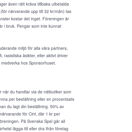
ger även rätt kräva tillbaka utbetalda
(för närvarande upp till 32 kr/mån) tas
nster kostar det inget. Föreningen är
 är i bruk. Pengar som inte kunnat
uderande miljö för alla våra partners,
asistiska åsikter, eller aktivt driver
 att medverka hos Sponsorhuset.
 när du handlar via de nätbutiker som
umma per beställning eller en procentsats
nan du lagt din beställning. 50% av
r närvarande för Cint, där 1 kr per
föreningen. På Svenska Spel går all
helst lägga till eller dra ifrån företag