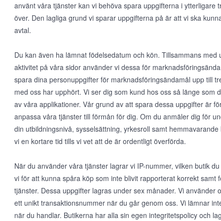
använt våra tjänster kan vi behöva spara uppgifterna i ytterligare tr
över. Den lagliga grund vi sparar uppgifterna på är att vi ska kunn
avtal.
Du kan även ha lämnat födelsedatum och kön. Tillsammans med upp
aktivitet på våra sidor använder vi dessa för marknadsföringsända
spara dina personuppgifter för marknadsföringsändamål upp till tre 
med oss har upphört. Vi ser dig som kund hos oss så länge som d
av våra applikationer. Vår grund av att spara dessa uppgifter är för
anpassa våra tjänster till förmån för dig. Om du anmäler dig för un
din utbildningsnivå, sysselsättning, yrkesroll samt hemmavarande 
vi en kortare tid tills vi vet att de är ordentligt överförda.
När du använder våra tjänster lagrar vi IP-nummer, vilken butik du
vi för att kunna spåra köp som inte blivit rapporterat korrekt samt 
tjänster. Dessa uppgifter lagras under sex månader. Vi använder
ett unikt transaktionsnummer när du går genom oss. Vi lämnar inte 
när du handlar. Butikerna har alla sin egen integritetspolicy och lagr