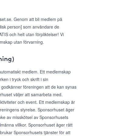
uset.se. Genom att bli medlem på
idisk person] som användare de
IS och helt utan förpliktelser! Vi
emskap utan förvarning.
ning)
 automatiskt medlem. Ett medlemskap
n i tryck och skrift i sin
 godkänner föreningen att de kan synas
huset väljer att samarbeta med.
aktiviteter och event. Ett medlemskap är
föreningens styrelse. Sponsorhuset äger
anke av misskötsel av Sponsorhusets
lmänna villkor. Sponsorhuset äger rätt
sbrukar Sponsorhusets tjänster för att