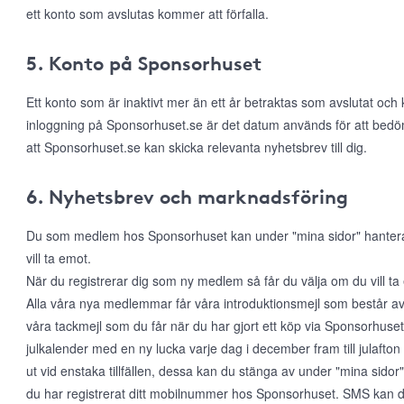
ett konto som avslutas kommer att förfalla.
5. Konto på Sponsorhuset
Ett konto som är inaktivt mer än ett år betraktas som avslutat och
inloggning på Sponsorhuset.se är det datum används för att bed
att Sponsorhuset.se kan skicka relevanta nyhetsbrev till dig.
6. Nyhetsbrev och marknadsföring
Du som medlem hos Sponsorhuset kan under "mina sidor" hantera di
vill ta emot.
När du registrerar dig som ny medlem så får du välja om du vill t
Alla våra nya medlemmar får våra introduktionsmejl som består a
våra tackmejl som du får när du har gjort ett köp via Sponsorhuset. 
julkalender med en ny lucka varje dag i december fram till julafton
ut vid enstaka tillfällen, dessa kan du stänga av under "mina sido
du har registrerat ditt mobilnummer hos Sponsorhuset. SMS kan du