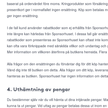
baserat på ordervärdet före moms. Kringprodukter som försäkring, f
presentkort ger i normalfallet ingen ersättning. Köp som betalas 
ger ingen ersättning.
I de fall kund använder rabattkoder som ej erhållits från Sponsorhus
inte längre kan härledas från Sponsorhuset. I dessa fall går ersätt
rabattkoder som presenteras av Sponsorhuset kan oftast inte k
kan ofta vara förknippade med särskilda villkor och undantag och 
Mer information om villkoren återfinns på butikens hemsida. Flera
Alla frågor om den ersättningen du förväntar dig för ditt köp han
Vänd dig inte till butiken om detta. Alla frågor om ditt köp, leveran
hanteras av butiken. Sponsorhuset har ingen information om detta
4. Uthämtning av pengar
Du bestämmer själv när du vill hämta ut dina intjänade pengar. Man
kunna ta ut pengar. Vid uttag av pengar betalas dessa ut inom en