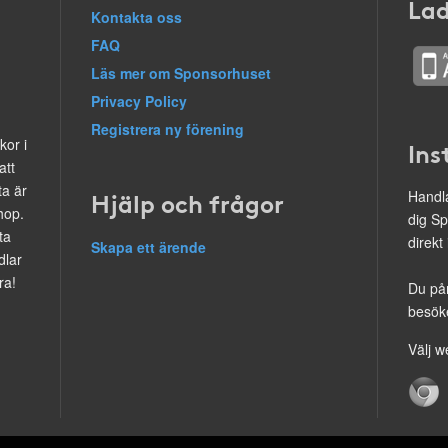
Lad
Kontakta oss
FAQ
Läs mer om Sponsorhuset
Privacy Policy
Registrera ny förening
kor i
Ins
att
ta är
Hjälp och frågor
Handla
hop.
dig Sp
ta
direkt
Skapa ett ärende
dlar
ra!
Du på
besöke
Välj w