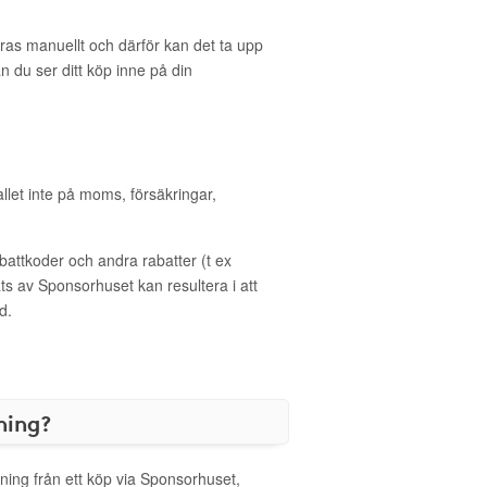
eras manuellt och därför kan det ta upp
an du ser ditt köp inne på din
allet inte på moms, försäkringar,
ttkoder och andra rabatter (t ex
s av Sponsorhuset kan resultera i att
d.
ning?
ning från ett köp via Sponsorhuset,