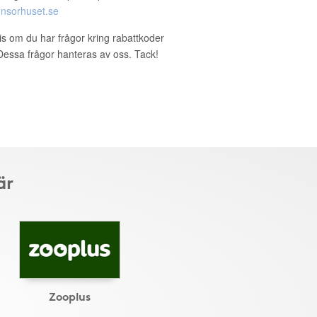
nsorhuset.se
ris om du har frågor kring rabattkoder
. Dessa frågor hanteras av oss. Tack!
är
Zooplus