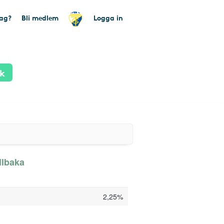
tag?
Bli medlem
Logga in
ik
llbaka
2,25%