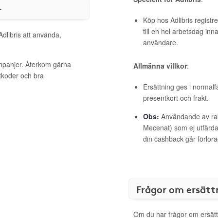
r
Köp hos Adlibris registr
till en hel arbetsdag inn
Adlibris att använda,
användare.
ampanjer. Återkom gärna
Allmänna villkor
:
ttkoder och bra
Ersättning ges i normalf
presentkort och frakt.
Obs:
Användande av raba
Mecenat) som ej utfärdat
din cashback går förlora
Frågor om ersätt
Om du har frågor om ersätt