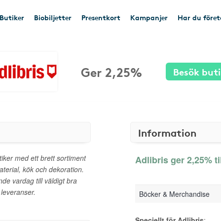
Butiker
Biobiljetter
Presentkort
Kampanjer
Har du före
Ger 2,25%
Besök but
Information
iker med ett brett sortiment
Adlibris ger 2,25% ti
aterial, kök och dekoration.
nde vardag till väldigt bra
 leveranser.
Böcker & Merchandise
Speciellt för Adlibris
: