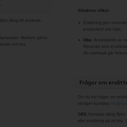
r
Allmänna villkor
:
 Björn Borg att använda,
Ersättning ges i normalf
presentkort och frakt.
a kampanjer. Återkom gärna
Obs:
Användande av raba
ttkoder och bra
Mecenat) som ej utfärdat
din cashback går förlora
Frågor om ersätt
Om du har frågor om ersätt
vänligen kontakta
info@spo
OBS
: Kontakta aldrig Björ
eller ersättning på ett köp