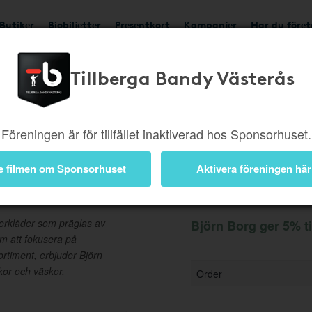
Butiker
Biobiljetter
Presentkort
Kampanjer
Har du före
Tillberga Bandy Västerås
Ger 5%
Besök butik
Föreningen är för tillfället inaktiverad hos Sponsorhuset.
e filmen om Sponsorhuset
Aktivera föreningen här
Information
erkläder som präglas av
Björn Borg ger 5% ti
om att fokusera på
rtiment, erbjuder Björn
kor och väskor.
Order