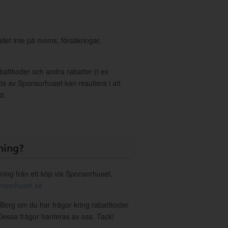
allet inte på moms, försäkringar,
ttkoder och andra rabatter (t ex
s av Sponsorhuset kan resultera i att
d.
ning?
ning från ett köp via Sponsorhuset,
nsorhuset.se
n Borg om du har frågor kring rabattkoder
. Dessa frågor hanteras av oss. Tack!