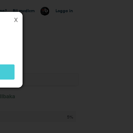
tag?
Bli medlem
Logga in
llbaka
5%