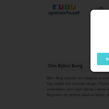
S
Om Björn Borg
Björn Borg erbjuder en mångfald av und
hög kvalitet och innovativ design. Förut
underkläder, som utgör kärnan i deras so
Borg även ett varierat utbud av kläder, s