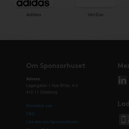
Adidas
VetZoo
Om Sponsorhuset
Mer
Adress
:
Lagergatan 1 Hus B19a, 4 tr
415 11 Göteborg
Lad
Kontakta oss
FAQ
Läs mer om Sponsorhuset