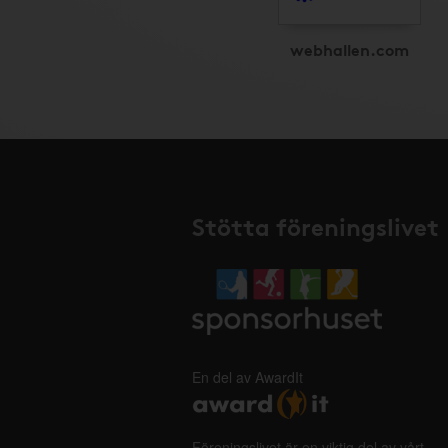
webhallen.com
Stötta föreningslivet
En del av AwardIt
Föreningslivet är en viktig del av vårt