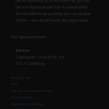
det en utmaning att få ekonomin att gå ihop.
Genom Sponsorhuset kan du enkelt stötta
din favoritförening samtidigt som du handlar
online – utan att det kostar dig något extra!
Om Sponsorhuset
Adress
:
Lagergatan 1 Hus B19a, 4 tr
415 11 Göteborg
Kontakta oss
FAQ
Läs mer om Sponsorhuset
Privacy Policy
Registrera ny förening