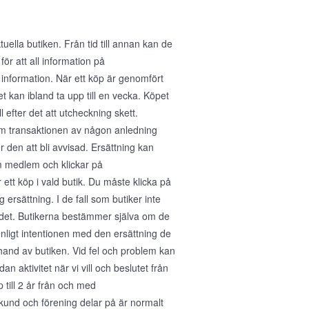
ella butiken. Från tid till annan kan de
för att all information på
 information. När ett köp är genomfört
 kan ibland ta upp till en vecka. Köpet
 efter det att utcheckning skett.
 Om transaktionen av någon anledning
den att bli avvisad. Ersättning kan
m medlem och klickar på
tt köp i vald butik. Du måste klicka på
 ersättning. I de fall som butiker inte
ra det. Butikerna bestämmer själva om de
enligt intentionen med den ersättning de
erhand av butiken. Vid fel och problem kan
n aktivitet när vi vill och beslutet från
p till 2 år från och med
kund och förening delar på är normalt