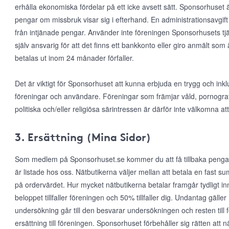
erhålla ekonomiska fördelar på ett icke avsett sätt. Sponsorhuset ä
pengar om missbruk visar sig i efterhand. En administrationsavgift 
från intjänade pengar. Använder inte föreningen Sponsorhusets tjä
själv ansvarig för att det finns ett bankkonto eller giro anmält som
betalas ut inom 24 månader förfaller.
Det är viktigt för Sponsorhuset att kunna erbjuda en trygg och inkl
föreningar och användare. Föreningar som främjar våld, pornografi, r
politiska och/eller religiösa särintressen är därför inte välkomna
3. Ersättning (Mina Sidor)
Som medlem på Sponsorhuset.se kommer du att få tillbaka pengar
är listade hos oss. Nätbutikerna väljer mellan att betala en fast s
på ordervärdet. Hur mycket nätbutikerna betalar framgår tydligt in
beloppet tillfaller föreningen och 50% tillfaller dig. Undantag gälle
undersökning går till den besvarar undersökningen och resten till 
ersättning till föreningen. Sponsorhuset förbehåller sig rätten att när