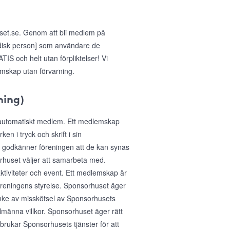
uset.se. Genom att bli medlem på
idisk person] som användare de
IS och helt utan förpliktelser! Vi
emskap utan förvarning.
ning)
 automatiskt medlem. Ett medlemskap
n i tryck och skrift i sin
 godkänner föreningen att de kan synas
huset väljer att samarbeta med.
aktiviteter och event. Ett medlemskap är
föreningens styrelse. Sponsorhuset äger
anke av misskötsel av Sponsorhusets
lmänna villkor. Sponsorhuset äger rätt
sbrukar Sponsorhusets tjänster för att