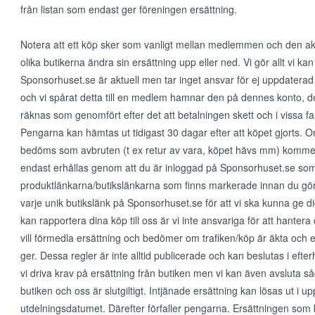
från listan som endast ger föreningen ersättning.
Notera att ett köp sker som vanligt mellan medlemmen och den aktu
olika butikerna ändra sin ersättning upp eller ned. Vi gör allt vi kan 
Sponsorhuset.se är aktuell men tar inget ansvar för ej uppdaterad
och vi spårat detta till en medlem hamnar den på dennes konto, det
räknas som genomfört efter det att betalningen skett och i vissa fall
Pengarna kan hämtas ut tidigast 30 dagar efter att köpet gjorts.
bedöms som avbruten (t ex retur av vara, köpet hävs mm) kommer 
endast erhållas genom att du är inloggad på Sponsorhuset.se so
produktlänkarna/butikslänkarna som finns markerade innan du gör e
varje unik butikslänk på Sponsorhuset.se för att vi ska kunna ge dig
kan rapportera dina köp till oss är vi inte ansvariga för att hante
vill förmedla ersättning och bedömer om trafiken/köp är äkta och 
ger. Dessa regler är inte alltid publicerade och kan beslutas i eft
vi driva krav på ersättning från butiken men vi kan även avsluta såda
butiken och oss är slutgiltigt. Intjänade ersättning kan lösas ut i up
utdelningsdatumet. Därefter förfaller pengarna. Ersättningen som 