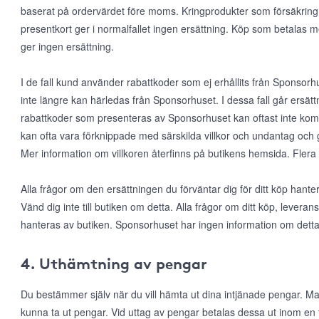
baserat på ordervärdet före moms. Kringprodukter som försäkring, f
presentkort ger i normalfallet ingen ersättning. Köp som betalas 
ger ingen ersättning.
I de fall kund använder rabattkoder som ej erhållits från Sponsorhus
inte längre kan härledas från Sponsorhuset. I dessa fall går ersätt
rabattkoder som presenteras av Sponsorhuset kan oftast inte k
kan ofta vara förknippade med särskilda villkor och undantag och 
Mer information om villkoren återfinns på butikens hemsida. Flera
Alla frågor om den ersättningen du förväntar dig för ditt köp han
Vänd dig inte till butiken om detta. Alla frågor om ditt köp, leveran
hanteras av butiken. Sponsorhuset har ingen information om detta
4. Uthämtning av pengar
Du bestämmer själv när du vill hämta ut dina intjänade pengar. Man
kunna ta ut pengar. Vid uttag av pengar betalas dessa ut inom en