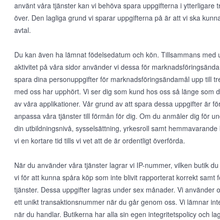
använt våra tjänster kan vi behöva spara uppgifterna i ytterligare tr
över. Den lagliga grund vi sparar uppgifterna på är att vi ska kunn
avtal.
Du kan även ha lämnat födelsedatum och kön. Tillsammans med upp
aktivitet på våra sidor använder vi dessa för marknadsföringsända
spara dina personuppgifter för marknadsföringsändamål upp till tre 
med oss har upphört. Vi ser dig som kund hos oss så länge som d
av våra applikationer. Vår grund av att spara dessa uppgifter är för
anpassa våra tjänster till förmån för dig. Om du anmäler dig för un
din utbildningsnivå, sysselsättning, yrkesroll samt hemmavarande 
vi en kortare tid tills vi vet att de är ordentligt överförda.
När du använder våra tjänster lagrar vi IP-nummer, vilken butik du
vi för att kunna spåra köp som inte blivit rapporterat korrekt samt 
tjänster. Dessa uppgifter lagras under sex månader. Vi använder
ett unikt transaktionsnummer när du går genom oss. Vi lämnar inte 
när du handlar. Butikerna har alla sin egen integritetspolicy och lagr