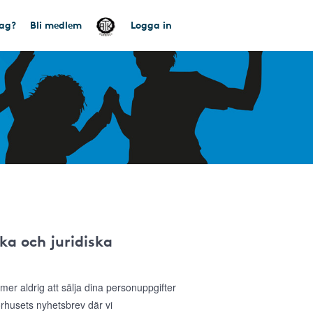
tag?
Bli medlem
Logga in
ka och juridiska
r aldrig att sälja dina personuppgifter
sorhusets nyhetsbrev där vi