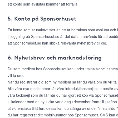
ett konto som avslutas kommer att förfalla.
5. Konto på Sponsorhuset
Ett konto som är inaktivt mer än ett år betraktas som avslutat och
inloggning på Sponsorhuset.se är det datum används för att bed
att Sponsorhuset.se kan skicka relevanta nyhetsbrev till dig.
6. Nyhetsbrev och marknadsföring
Du som medlem hos Sponsorhuset kan under "mina sidor" hantera di
vill ta emot.
När du registrerar dig som ny medlem så får du välja om du vill t
Alla våra nya medlemmar får våra introduktionsmejl som består a
våra tackmejl som du får när du har gjort ett köp via Sponsorhuset. 
julkalender med en ny lucka varje dag i december fram till julafton
ut vid enstaka tillfällen, dessa kan du stänga av under "mina sido
du har registrerat ditt mobilnummer hos Sponsorhuset. SMS kan du