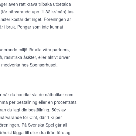
ger även rätt kräva tillbaka utbetalda
(för närvarande upp till 32 kr/mån) tas
nster kostar det inget. Föreningen är
 är i bruk. Pengar som inte kunnat
uderande miljö för alla våra partners,
asistiska åsikter, eller aktivt driver
 att medverka hos Sponsorhuset.
 när du handlar via de nätbutiker som
umma per beställning eller en procentsats
nan du lagt din beställning. 50% av
r närvarande för Cint, där 1 kr per
föreningen. På Svenska Spel går all
helst lägga till eller dra ifrån företag