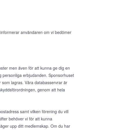
i informerar användaren om vi bedömer
nster men även för att kunna ge dig en
 dig personliga erbjudanden. Sponsorhuset
r som lagras. Våra databasservrar är
taskyddsförordningen, genom att hela
stadress samt vilken förening du vill
fter behöver vi för att kunna
u säger upp ditt medlemskap. Om du har