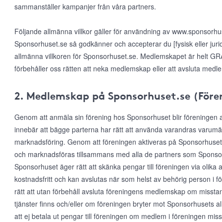
sammanställer kampanjer från våra partners.
Följande allmänna villkor gäller för användning av www.sponsorh
Sponsorhuset.se så godkänner och accepterar du [fysisk eller jur
allmänna villkoren för Sponsorhuset.se. Medlemskapet är helt GRAT
förbehåller oss rätten att neka medlemskap eller att avsluta medl
2. Medlemskap på Sponsorhuset.se (Före
Genom att anmäla sin förening hos Sponsorhuset blir föreningen
innebär att bägge parterna har rätt att använda varandras varumärke
marknadsföring. Genom att föreningen aktiveras på Sponsorhuset
och marknadsföras tillsammans med alla de partners som Sponsor
Sponsorhuset äger rätt att skänka pengar till föreningen via olika 
kostnadsfritt och kan avslutas när som helst av behörig person i 
rätt att utan förbehåll avsluta föreningens medlemskap om misst
tjänster finns och/eller om föreningen bryter mot Sponsorhusets al
att ej betala ut pengar till föreningen om medlem i föreningen mis