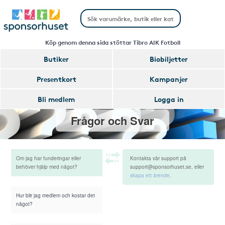
Köp genom denna sida stöttar Tibro AIK Fotboll
Butiker
Biobiljetter
Presentkort
Kampanjer
Bli medlem
Logga in
Frågor och Svar
Om jag har funderingar eller
Kontakta vår support på
behöver hjälp med något?
support@sponsorhuset.se, eller
skapa ett ärende
.
Hur blir jag medlem och kostar det
något?