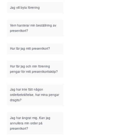
Jag vill byta förening
Vem hanterar min beställning av
presentkort?
Hur får jag mitt presentkort?
Hur får jag och min förening
pengar för mitt presentkorttsköp?
Jag har inte fått någon
orderbekräftelse, har mina pengar
dragits?
Jag har ångrat mig. Kan jag
annullera min order på
presentkort?