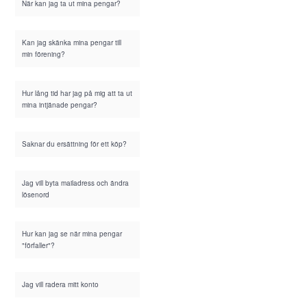
När kan jag ta ut mina pengar?
Kan jag skänka mina pengar till
min förening?
Hur lång tid har jag på mig att ta ut
mina intjänade pengar?
Saknar du ersättning för ett köp?
Jag vill byta mailadress och ändra
lösenord
Hur kan jag se när mina pengar
"förfaller"?
Jag vill radera mitt konto