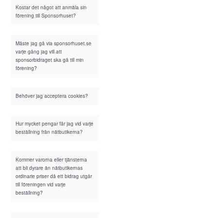
Kostar det något att anmäla sin
förening till Sponsorhuset?
Måste jag gå via sponsorhuset.se
varje gång jag vill att
sponsorbidraget ska gå till min
förening?
Behöver jag acceptera cookies?
Hur mycket pengar får jag vid varje
beställning från nätbutikerna?
Kommer varorna eller tjänsterna
att bli dyrare än nätbutikernas
ordinarie priser då ett bidrag utgår
till föreningen vid varje
beställning?