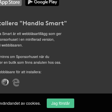
tallera "Handla Smart"
 Smart är ett webbläsartillägg som ger
onsorhuset i en minifierad version,
 i webbläsaren.
minns om Sponsorhuset när du
r en butik som finns ansluten hos oss.
ebbläsare för att installera:
 användandet av cookies.
Jag förstår