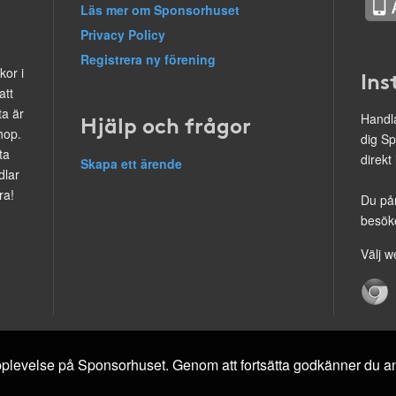
Läs mer om Sponsorhuset
Privacy Policy
Registrera ny förening
kor i
Ins
att
ta är
Hjälp och frågor
Handla
hop.
dig Sp
ta
direkt
Skapa ett ärende
dlar
ra!
Du på
besöke
Välj w
 upplevelse på Sponsorhuset. Genom att fortsätta godkänner du