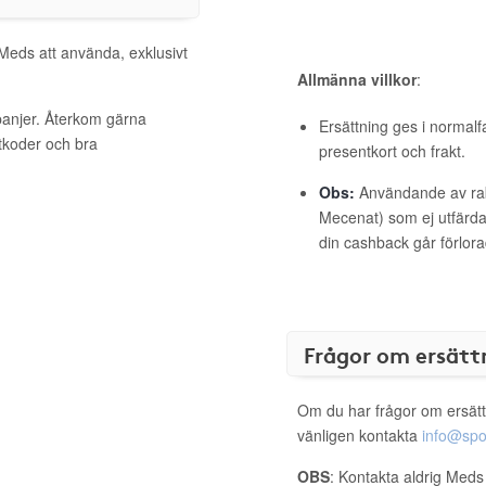
 Meds att använda, exklusivt
Allmänna villkor
:
panjer. Återkom gärna
Ersättning ges i normalf
ttkoder och bra
presentkort och frakt.
Obs:
Användande av raba
Mecenat) som ej utfärdat
din cashback går förlora
Frågor om ersätt
Om du har frågor om ersätt
vänligen kontakta
info@spo
OBS
: Kontakta aldrig Meds