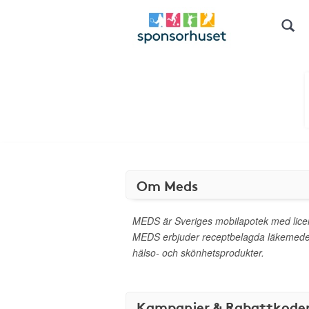
Om Meds
MEDS är Sveriges mobilapotek med lice
MEDS erbjuder receptbelagda läkemedel 
hälso- och skönhetsprodukter.
Kampanjer & Rabattkode