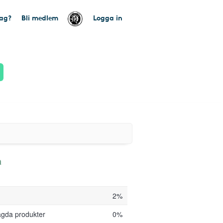
tag?
Bli medlem
Logga in
a
2%
agda produkter
0%