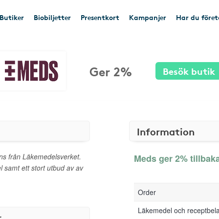
Butiker
Biobiljetter
Presentkort
Kampanjer
Har du före
Ger 2%
Besök butik
Information
ns från Läkemedelsverket.
Meds ger 2% tillbak
samt ett stort utbud av av
Order
Läkemedel och receptbel
r