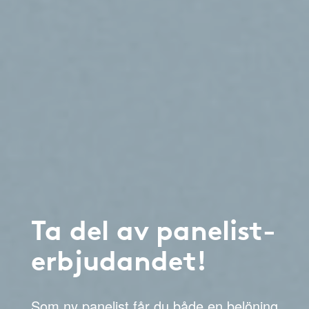
Ta del av panelist-
erbjudandet!
Som ny panelist får du både en belöning