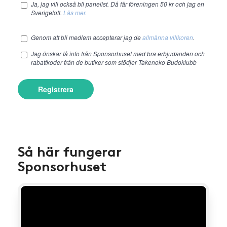
Ja, jag vill också bli panelist. Då får föreningen 50 kr och jag en
Sverigelott.
Läs mer.
Genom att bli medlem accepterar jag de
allmänna villkoren
.
Jag önskar få info från Sponsorhuset med bra erbjudanden och
rabattkoder från de butiker som stödjer Takenoko Budoklubb
Registrera
Så här fungerar
Sponsorhuset