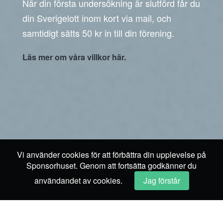
När din första undersökning är slutförd får du
din Sverigelott inom kort via mail, och
samtidigt sätts 50 kr in till din förening.
Läs mer om våra villkor här.
Vi använder cookies för att förbättra din upplevelse på
Sponsorhuset. Genom att fortsätta godkänner du
användandet av cookies.
Jag förstår