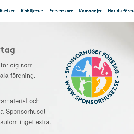
Butiker
Biobiljetter
Presentkort
Kampanjer
Har du före
etag
e för dig som
kala förening.
orsmaterial och
 via Sponsorhuset
sutom inget extra.