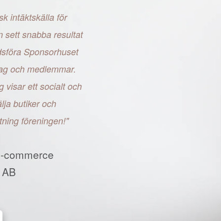
sk intäktskälla för
n sett snabba resultat
adsföra Sponsorhuset
retag och medlemmar.
g visar ett socialt och
ja butiker och
tning föreningen!"
E-commerce
 AB