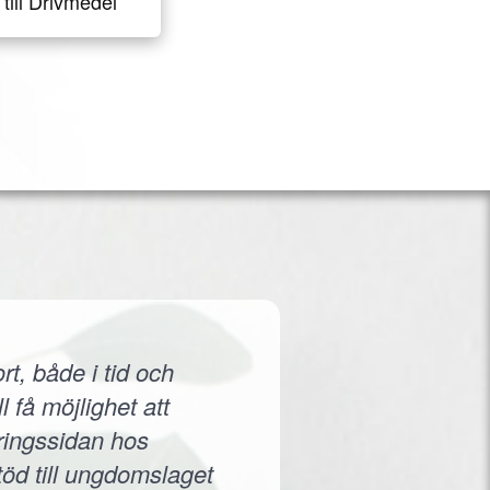
till Drivmedel
rt, både i tid och
 få möjlighet att
eringssidan hos
töd till ungdomslaget