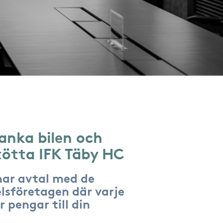
anka bilen och
tötta IFK Täby HC
har avtal med de
lsföretagen där varje
r pengar till din