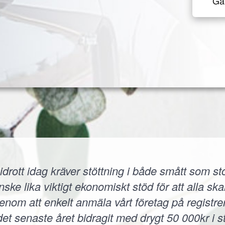
Gå 
idrott idag kräver stöttning i både smått som sto
 lika viktigt ekonomiskt stöd för att alla skall
 Genom att enkelt anmäla vårt företag på registr
et senaste året bidragit med drygt 50 000kr i s