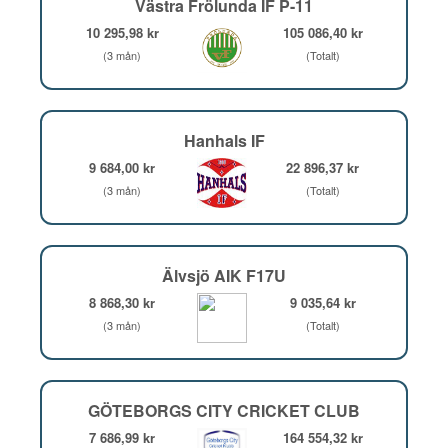
Västra Frölunda IF P-11
10 295,98 kr
105 086,40 kr
(3 mån)
(Totalt)
Hanhals IF
9 684,00 kr
22 896,37 kr
(3 mån)
(Totalt)
Älvsjö AIK F17U
8 868,30 kr
9 035,64 kr
(3 mån)
(Totalt)
GÖTEBORGS CITY CRICKET CLUB
7 686,99 kr
164 554,32 kr