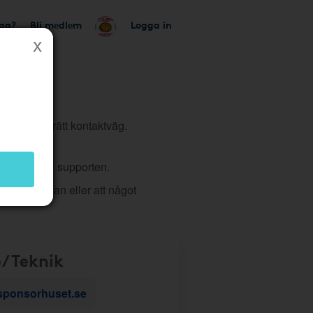
tag?
Bli medlem
Logga in
tt du väljer rätt kontaktväg.
 ärende till supporten.
 på hemsidan eller att något
/Teknik
sponsorhuset.se