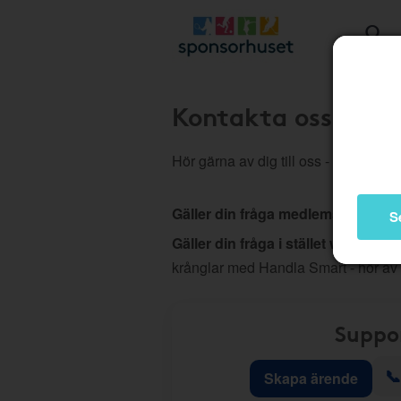
Kontakta oss
Hör gärna av dig till oss - vi hjälper d
Gäller din fråga medlemskap, köp
S
Gäller din fråga i stället webb elle
krånglar med Handla Smart - hör av
Suppo
📞
Skapa ärende