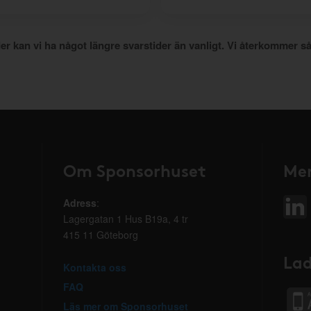
er kan vi ha något längre svarstider än vanligt. Vi återkommer så
Om Sponsorhuset
Mer
Adress
:
Lagergatan 1 Hus B19a, 4 tr
415 11 Göteborg
Lad
Kontakta oss
FAQ
Läs mer om Sponsorhuset