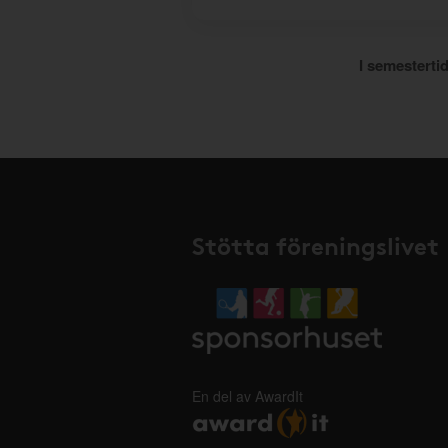
I semestertid
Stötta föreningslivet
En del av AwardIt