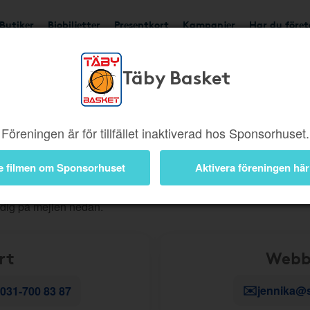
Butiker
Biobiljetter
Presentkort
Kampanjer
Har du före
Täby Basket
ig snabbt vidare. För att du ska få rätt hjälp direkt är det viktigt a
Föreningen är för tillfället inaktiverad hos Sponsorhuset.
, beställningar eller andra kundserviceärenden?
Skapa då ett
e filmen om Sponsorhuset
Aktivera föreningen här
r teknik
- till exempel problem i appen, en länk som inte fungerar
 dig på mejlen nedan.
rt
Webb
✉️
jennika@
031-700 83 87