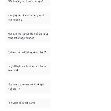
När kan jag ta ut mina pengar?
Kan jag skänka mina pengar till
min förening?
Hur lång tid har jag på mig att ta ut
mina intjänade pengar?
Saknar du ersättning för ett köp?
Jag vill byta mailadress och ändra
lösenord
Hur kan jag se när mina pengar
"förfaller"?
Jag vill radera mitt konto