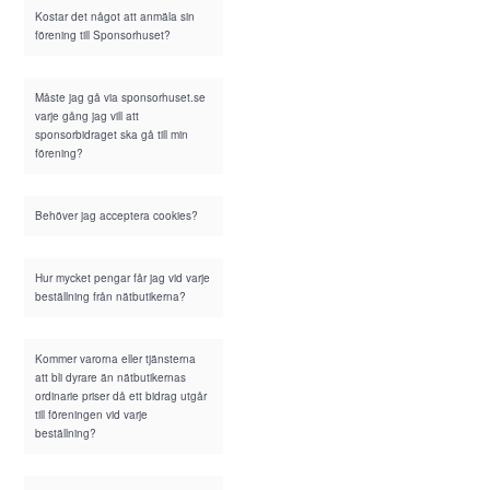
Kostar det något att anmäla sin
förening till Sponsorhuset?
Måste jag gå via sponsorhuset.se
varje gång jag vill att
sponsorbidraget ska gå till min
förening?
Behöver jag acceptera cookies?
Hur mycket pengar får jag vid varje
beställning från nätbutikerna?
Kommer varorna eller tjänsterna
att bli dyrare än nätbutikernas
ordinarie priser då ett bidrag utgår
till föreningen vid varje
beställning?