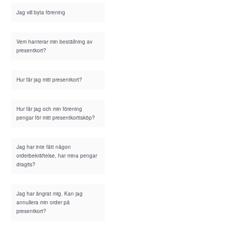
Jag vill byta förening
Vem hanterar min beställning av
presentkort?
Hur får jag mitt presentkort?
Hur får jag och min förening
pengar för mitt presentkorttsköp?
Jag har inte fått någon
orderbekräftelse, har mina pengar
dragits?
Jag har ångrat mig. Kan jag
annullera min order på
presentkort?