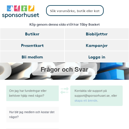
Köp genom denna sida stöttar Täby Basket
Butiker
Biobiljetter
Presentkort
Kampanjer
Bli medlem
Logga in
Frågor och Svar
Om jag har funderingar eller
Kontakta vår support på
behöver hjälp med något?
support@sponsorhuset.se, eller
skapa ett ärende
.
Hur blir jag medlem och kostar det
något?