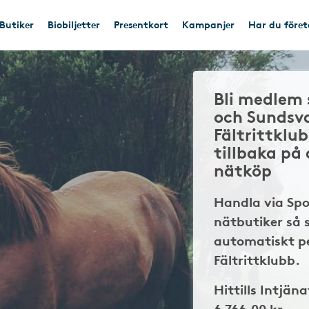
Butiker
Biobiljetter
Presentkort
Kampanjer
Har du före
Bli medlem 
och Sundsva
Fältrittklu
tillbaka på
nätköp
Handla via Sp
nätbutiker så 
automatiskt pe
Fältrittklubb.
Hittills Intjäna
6 766,00 kr