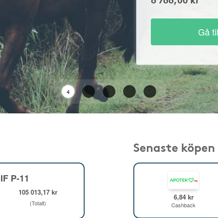
Gå ti
2
Senaste köpen
IF P-11
105 013,17 kr
6,84 kr
(Totalt)
Cashback