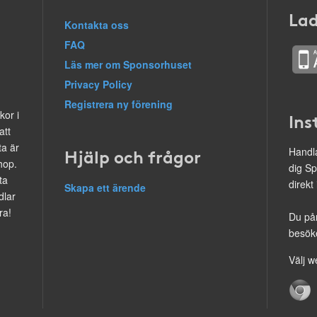
Lad
Kontakta oss
FAQ
Läs mer om Sponsorhuset
Privacy Policy
Registrera ny förening
kor i
Ins
att
ta är
Hjälp och frågor
Handla
hop.
dig Sp
ta
direkt
Skapa ett ärende
dlar
ra!
Du på
besöke
Välj w