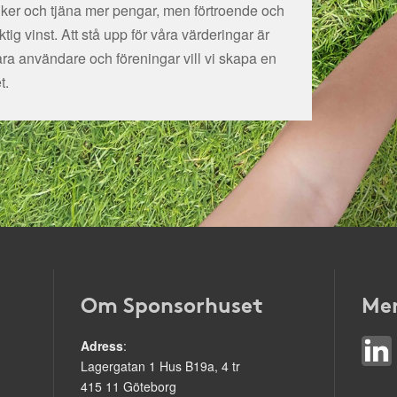
tiker och tjäna mer pengar, men förtroende och
ig vinst. Att stå upp för våra värderingar är
åra användare och föreningar vill vi skapa en
t.
Om Sponsorhuset
Mer
Adress
:
Lagergatan 1 Hus B19a, 4 tr
415 11 Göteborg