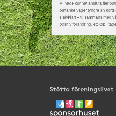
Vi hade kunnat ansluta fler bu
omtanke väger tyngre än kortsikt
självklart – tillsammans med v
positiv förändring, ett köp i tage
Stötta föreningslivet