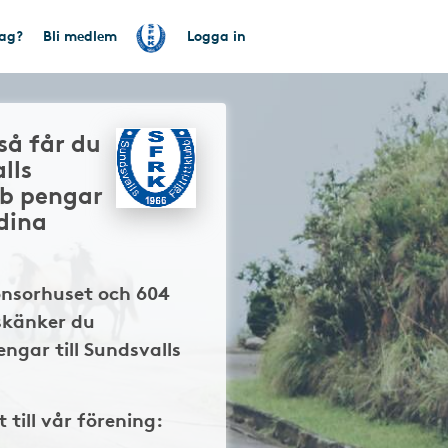
tag?
Bli medlem
Logga in
så får du
lls
bb pengar
 dina
onsorhuset och 604
skänker du
ngar till Sundsvalls
t till vår förening: