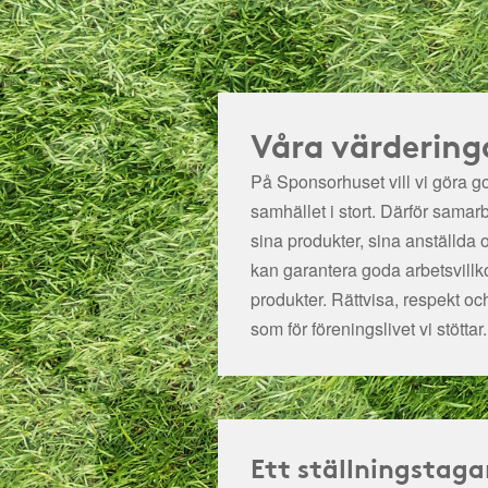
Våra värdering
På Sponsorhuset vill vi göra got
samhället i stort. Därför samar
sina produkter, sina anställda 
kan garantera goda arbetsvillko
produkter. Rättvisa, respekt oc
som för föreningslivet vi stöttar.
Ett ställningstaga