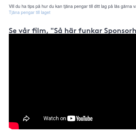
Vill du ha tips på hur du kan tjäna pengar till ditt lag på läs gärna vå
Tjäna pengar till laget
Se vår film, "Så här funkar Sponsor