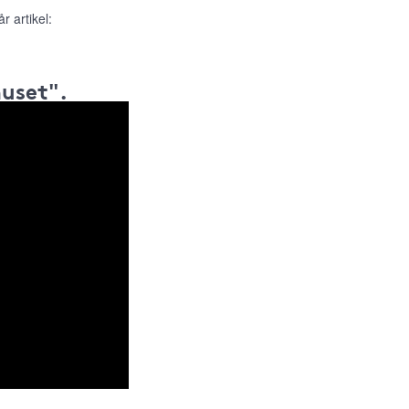
r artikel:
huset".