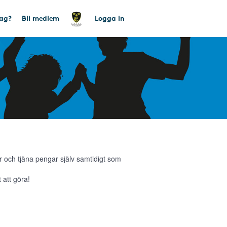
tag?
Bli medlem
Logga in
 och tjäna pengar själv samtidigt som
 att göra!