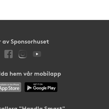
 av Sponsorhuset
da hem vår mobilapp
tallera "Handla Smart"