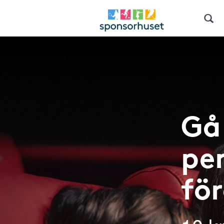
Gå 
pen
fö