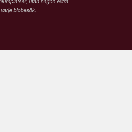
emiumplatser, utan någon extra
d varje biobesök.