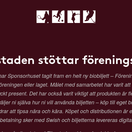
staden stöttar förenings
Sponsorhuset tagit fram en helt ny biobiljett – Förenings
 föreningen eller laget. Målet med samarbetet har varit at
t present. Det har också varit viktigt att produkten är fl
ljer ni själva hur ni vill använda biljetten – köp till eget b
 att tipsa nära och kära. Köpet och distributionen är en
etalning sker med Swish och biljetterna levereras digit