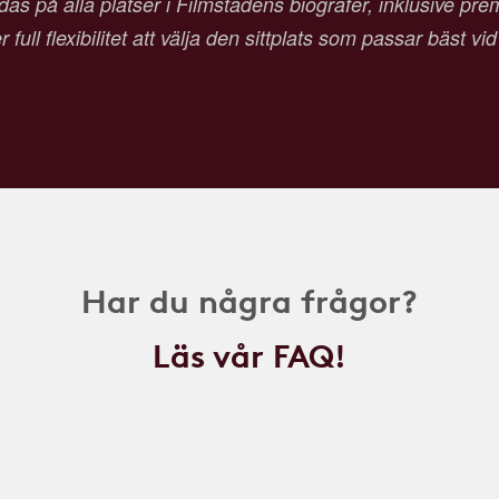
as på alla platser i Filmstadens biografer, inklusive pr
 full flexibilitet att välja den sittplats som passar bäst vi
Har du några frågor?
Läs vår FAQ!