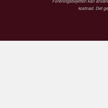
Föreningsbiljetten kan använd
kostnad. Det ger