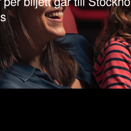
 per biljett går till Stockh
es