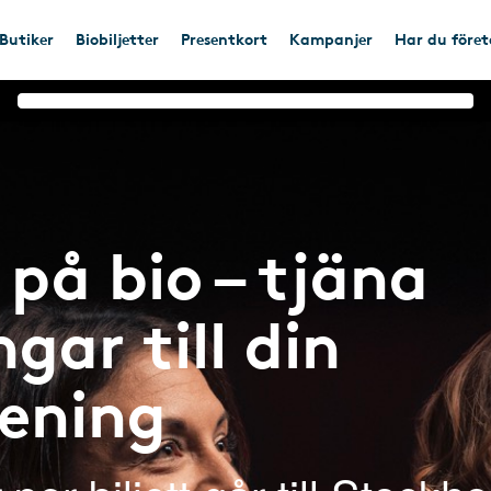
Butiker
Biobiljetter
Presentkort
Kampanjer
Har du före
på bio – tjäna
gar till din
rening