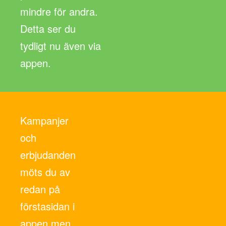
mindre för andra.
Detta ser du
tydligt nu även via
appen.
Kampanjer
och
erbjudanden
möts du av
redan på
förstasidan i
appen men