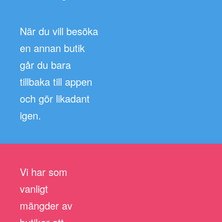
När du vill besöka
en annan butik
går du bara
tillbaka till appen
och gör likadant
igen.
Vi har som
vanligt
mängder av