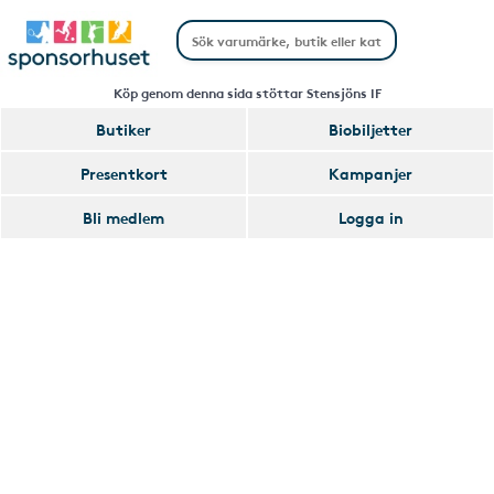
Köp genom denna sida stöttar Stensjöns IF
Butiker
Biobiljetter
Handla
Presentkort
Kampanjer
Smart
Bli medlem
Logga in
Glömmer
Lägg
du
till
av
Handla
att
Smart