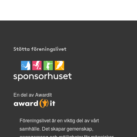
här
.
Stötta föreningslivet
En del av AwardIt
Föreningslivet är en viktig del av vårt
samhälle. Det skapar gemenskap,
engagemang och möjligheter för människor