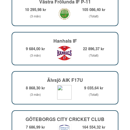
Västra Frölunda IF P-11
10 295,98 kr
105 086,40 kr
(3 mån)
(Totalt)
Hanhals IF
9 684,00 kr
22 896,37 kr
(3 mån)
(Totalt)
Älvsjö AIK F17U
8 868,30 kr
9 035,64 kr
(3 mån)
(Totalt)
GÖTEBORGS CITY CRICKET CLUB
7 686,99 kr
164 554,32 kr