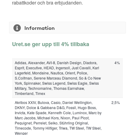
rabattkoder och bra erbjudanden.
Information
Uret.se ger upp till 4% tillbaka
Adidas, Alexander, AVI-8, Danish Design, Diadora,
4%
Esprit, Executive, HEAD, Ingersoll, Just Cavalli, Karl
Lagerfeld, Mondaine, Nautica, Orient, Police,
S.Coifman, Serene Marceau Diamond, So & Co New
York, Spinnaker, Swiss Legend, Swiss Eagle, Swiss
Military, Technomarine, Thomas Earnshaw,
Timberland, Timex
Akribos XXIV, Bulova, Casio, Daniel Wellington,
2,5%
DKNY, Dolce & Gabbana D&G, Fossil, Hugo Boss,
Invicta, Kate Spade, Kenneth Cole, Luminox, Marc by
Marc Jacobs, Michael Kors, Nixon, Paul Picot,
Pequignet, Perrelet, Seiko, Stührling Original,
Timecode, Tommy Hilfiger, Triwa, TW Steel, TW Steel,
Wenger