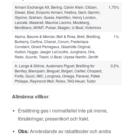
Armani Exchange AX, Bering, Calvin Klein, Citizen,
1,75%
Diesel, Ebel, Emporio Armani, Festina, Gant, Garmin,
Glycine, Graham, Guess, Hamilton, Henry London,
Lacoste, Maserati, Maurice Lacroix, Mockberg,
Montblanc, MVMT, Pulsar, Skagen, U-Boat, Victorinox
Alpina, Baume & Mercier, Bell & Ross, Breil, Breitling,
1%
Burberry, Certina, Chanel, Corum, Frederique
Constant, Girard Perregaux, Glashütte Original,
Hublot, Hygge, Jaeger LeCoultre, Junghans, Oris,
Rado, Suunto, Tissot, U-Boat, Ulysse Nardin, Zenith
A. Lange & Söhne, Audemars Piguet, Breitling for
0,5%
Bentley, Blancpain, Breguet, Bvlgari, Cartier, Chopard,
Fortis, Gucci, IWC, Longines, Omega, Panerai, Patek
Philippe, Raymond Weil, Rolex, TAG Heuer, Tudor
Allmänna villkor
:
Ersättning ges i normalfallet inte på moms,
försäkringar, presentkort och frakt.
Obs:
Användande av rabattkoder och andra