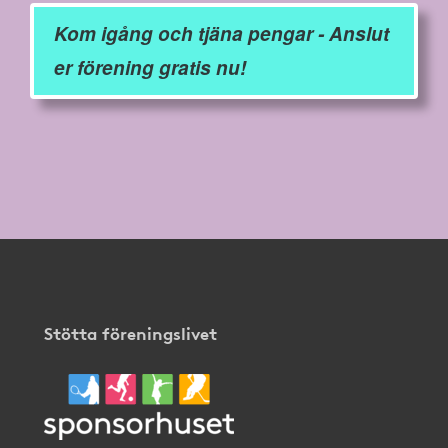
Kom igång och tjäna pengar - Anslut
er förening gratis nu!
Stötta föreningslivet