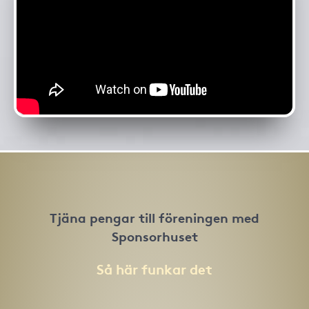
Tjäna pengar till föreningen med
Sponsorhuset
Så här funkar det