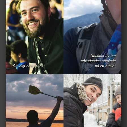
"Massor av bra
erbjudanden samlade
"Smidigt och enkelt"
på ett ställe"