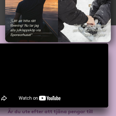
"Lätt att hitta rätt
förening! Nu tar jag
"Gott att tjäna pengar
alla julklappsköp via
på köp man redan har
Sponsorhuset"
tänkt att göra"
Är du ute efter att
tjäna pengar till