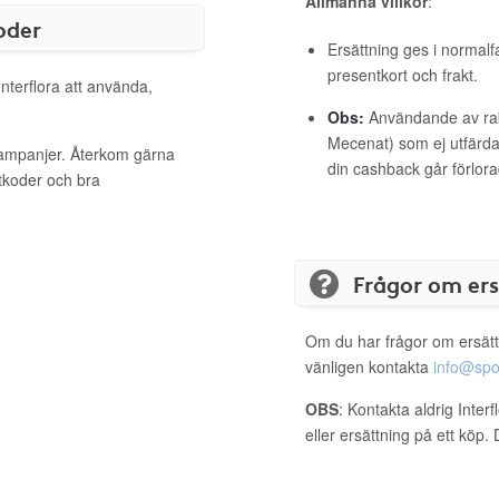
Allmänna villkor
:
oder
Ersättning ges i normalf
presentkort och frakt.
Interflora att använda,
Obs:
Användande av raba
Mecenat) som ej utfärdat
 kampanjer. Återkom gärna
din cashback går förlora
ttkoder och bra
Frågor om er
Om du har frågor om ersätt
vänligen kontakta
info@spo
OBS
: Kontakta aldrig Inter
eller ersättning på ett köp