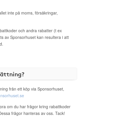
allet inte på moms, försäkringar,
ttkoder och andra rabatter (t ex
s av Sponsorhuset kan resultera i att
d.
sättning?
ning från ett köp via Sponsorhuset,
nsorhuset.se
flora om du har frågor kring rabattkoder
. Dessa frågor hanteras av oss. Tack!