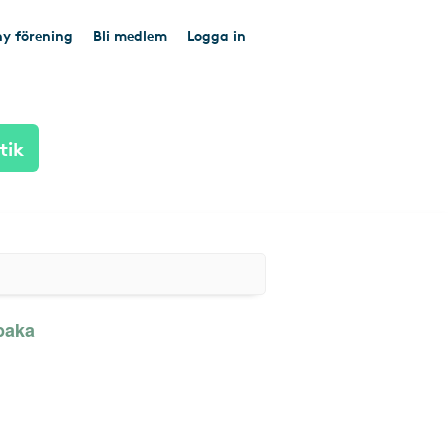
y förening
Bli medlem
Logga in
tik
lbaka