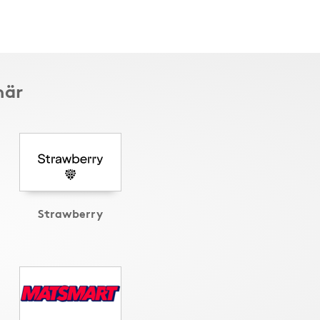
här
Strawberry