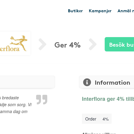
Butiker
Kampanjer
Anmäl n
Ger 4%
Besök bu
Information
es bredaste
Interflora ger 4% til
lädje som sorg. Vi
 samma dag om
Order
4%